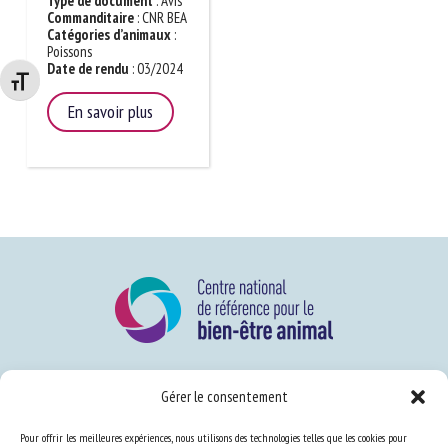
Type de document
: Avis
Commanditaire
: CNR BEA
Catégories d’animaux
:
Poissons
Date de rendu
: 03/2024
Changer la taille de la police
En savoir plus
Gérer le consentement
Pour offrir les meilleures expériences, nous utilisons des technologies telles que les cookies pour