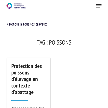
Skip
Menu
to
main
Fermer
content
< Retour à tous les travaux
TAG :
POISSONS
Protection des
poissons
d’élevage en
contexte
d’abattage