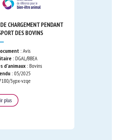
DE CHARGEMENT
LE TRANSPORT DES
ocument
: Avis
aire
: DGAL/BBEA
 d’animaux
: Bovins
ndu
: 05/2025
180/3ypx-vzqe
 plus