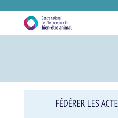
Skip
to
main
content
Se
FÉDÉRER LES ACTE
Ve