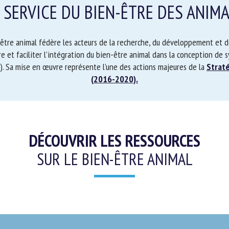
 SERVICE DU BIEN-ÊTRE DES ANIMA
m *
Prénom
*
tre animal fédère les acteurs de la recherche, du développement et de l
r-faire et faciliter l’intégration du bien-être animal dans la conceptio
ganisme
E-mail *
ge captive). Sa mise en œuvre représente l’une des actions majeures d
être animal (2016-2020).
En soumettant ce formulaire, j'accepte que les informations saisies soient
ilisées dans le cadre de la relation avec le CNR BEA. *
s champs suivis de * sont obligatoires
DÉCOUVRIR LES RESSOURCES
SUR LE BIEN-ÊTRE ANIMAL