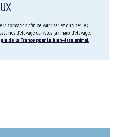
UX
a formation afin de valoriser et diffuser les
n de systèmes d’élevage durables (animaux
e la
Stratégie de la France pour le bien-