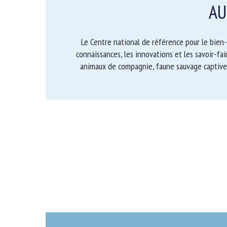
AU
No
Le Centre national de référence pour le bien-ê
connaissances, les innovations et les savoi
Or
d’élevage, animaux de compagnie, faune sauva
*
ut
Le