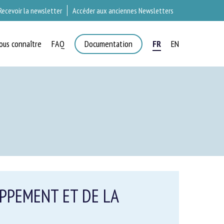
Recevoir la newsletter
Accéder aux anciennes Newsletters
ous connaître
FAQ
Documentation
FR
EN
×
T
PPEMENT ET DE LA