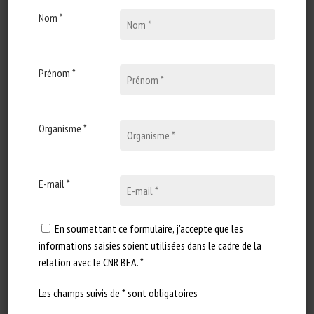
retrouvez une grande diversité de ressources sur
Nom *
la plateforme créée par le CNR BEA.
Prénom *
Consulter la plateforme de ressources
pédagogiques
Organisme *
Cette plateforme est régulièrement
alimentée et mise à jour.
E-mail *
Les documents présents sur la plateforme
sont libres d’accès.
En soumettant ce formulaire, j'accepte que les
informations saisies soient utilisées dans le cadre de la
relation avec le CNR BEA. *
À noter
Les champs suivis de * sont obligatoires
Le CNR BEA n’est pas un organisme de formation.