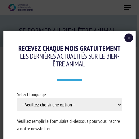
Skip
Menu
to
main
Fermer
content
SE FORMER AU BIEN-ÊTRE ANIMAL
×
RECEVEZ CHAQUE MOIS GRATUITEMENT
LES DERNIÈRES ACTUALITÉS SUR LE BIEN-
ÊTRE ANIMAL
BESOIN DE RESSOURCES POUR
CONCEVOIR DES FORMATIONS EN BIEN-
ÊTRE ANIMAL ?
BESOIN D’AUTO-FORMATION EN BIEN-
Select language
ÊTRE ANIMAL ?
Veuillez remplir le formulaire ci-dessous pour vous inscrire
à notre newsletter :
Des formats variés pour tous les niveaux,