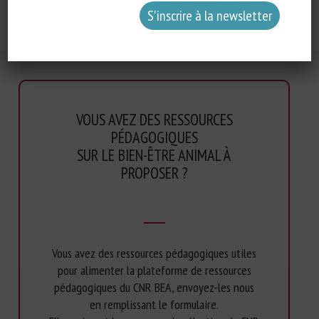
Il met à disposition des ressources utiles pour des formations d’un
point de vue pédagogique.
VOUS AVEZ DES RESSOURCES
PÉDAGOGIQUES
SUR LE BIEN-ÊTRE ANIMAL À
PROPOSER ?
Vous avez des ressources pédagogiques utiles
pour alimenter la plateforme de ressources
pédagogiques du CNR BEA, envoyez-les nous
en remplissant le formulaire.