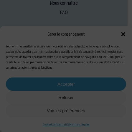
Nous connaître
FAQ
Expertise
Gérer le consentement
S’informer sur le BEA
Pour offrir les meilleures expériences, nous utilisons des technologies telles que les cookies pour
Se former au BEA
stocker et/ou accéder aux informations des appareils. Le fait de consentir à ces technologies nous
permettra de traiter des données telles que le comportement de navigation ou les ID uniques sur
ce site. Le fait de ne pas consentir ou de retirer son consentement peut avoir un effet négatif sur
certaines caractéristiques et fonctions.
Ressources
Accepter
S’abonner aux actualités
Refuser
Voir les préférences
Plan du site
-
Mentions Légales
-
Confidentialité
-
Cookies
-
Accessibilité
-
Cookies
Confidentialité
Mentions légales
Conception et réalisation
Numéria Communication