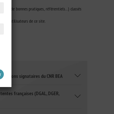
guides de bonnes pratiques, référentiels…) classés
n des utilisateurs de ce site.
isations signataires du CNR BEA
t à la rédaction de réponses à des sollicitations
tentes françaises (DGAL, DGER,
lles menées par le CNR BEA pour répondre aux