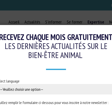
Accueil
Actualités
S’informer
Se former
Expertise
N
RECEVEZ CHAQUE MOIS GRATUITEMEN
LES DERNIÈRES ACTUALITÉS SUR LE
EXPERTISE
BIEN-ÊTRE ANIMAL
lect language
ppui scientifique et technique auprès des ministères, des filière
ons en rapport avec le thème de la protection animale et du 
uillez remplir le formulaire ci-dessous pour vous inscrire à notre newsletter :
s :