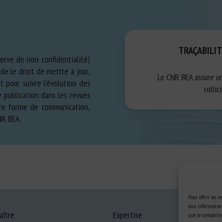
Dans le cas d’un désaccord en
points de vue seront rapportés 
portés.
TRAÇABILIT
erve de non confidentialité)
de le droit de mettre à jour,
Le CNR BEA assure un
t pour suivre l’évolution des
sollic
e publication dans les revues
utre forme de communication,
NR BEA.
Pour offrir les m
aux informations
aître
Expertise
que le comportem