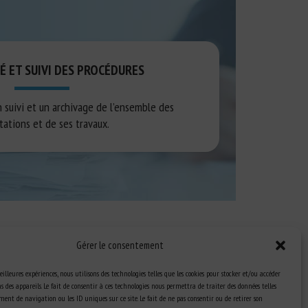
tre membres du CODIR du CNR BEA, les différents
sans préciser par quelle partie prenante ils sont
É ET SUIVI DES PROCÉDURES
 suivi et un archivage de l’ensemble des
itations et de ses travaux.
Gérer le consentement
eilleures expériences, nous utilisons des technologies telles que les cookies pour stocker et/ou accéder
 des appareils. Le fait de consentir à ces technologies nous permettra de traiter des données telles
ent de navigation ou les ID uniques sur ce site. Le fait de ne pas consentir ou de retirer son
Ressources