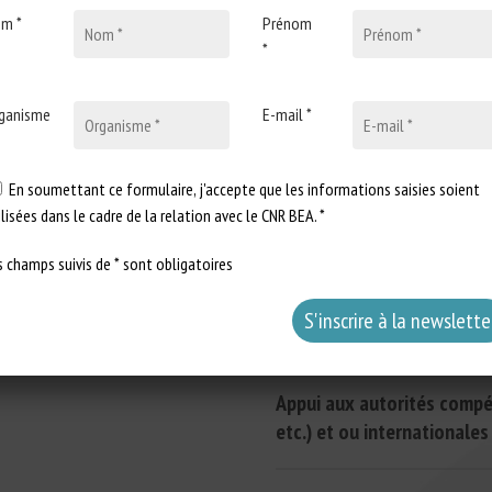
m *
Prénom
dés (articles scientifiques ou techniques, de préférence de synthèse, 
*
sur les sujets scientifiques importants ou d’actualité, pour l’informatio
ganisme
E-mail *
es et techniques dans son champ de compétences.
 demande d'expertise
En soumettant ce formulaire, j'accepte que les informations saisies soient
ilisées dans le cadre de la relation avec le CNR BEA. *
s champs suivis de * sont obligatoires
Accompagnement des organ
Aide aux montages de projets e
Appui aux autorités compé
relatives au bien-être animal.
etc.) et ou internationales
Ensemble d’actions ponctue