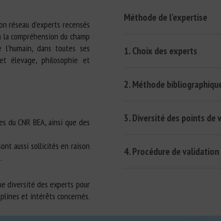
Méthode de l’expertise
1. Externe : l’organisme comm
son réseau d’experts recensés
2. Interne : le CNR BEA s’autosa
 à la compréhension du champ
La méthode décrite ci-des
 l’humain, dans toutes ses
1. Choix des experts
l’impartialité
des rendus. Elle
et élevage, philosophie et
Direction du CNR BEA au début
Le choix des experts sollicités
2. Méthode bibliographiqu
suivants et dans l’ordre de pré
La rédaction de l’ensemble de
Compétences
3. Diversité des points de 
de sa mission d’expertise est 
Éviter la présence de lien
res du CNR BEA, ainsi que des
rigueur scientifique et tant
Diversifier les points de 
Considérant la diversité des d
scientifiques.
ont aussi sollicités en raison
4. Procédure de validation
animaux et la pluralité des inté
.
débat contradictoire, à la cons
Les avis sont validés par le C
savoir « la recherche d’une déc
une diversité des experts pour
possiblement contradictoires,
plines et intérêts concernés.
(
https://www.plateforme-esa.f