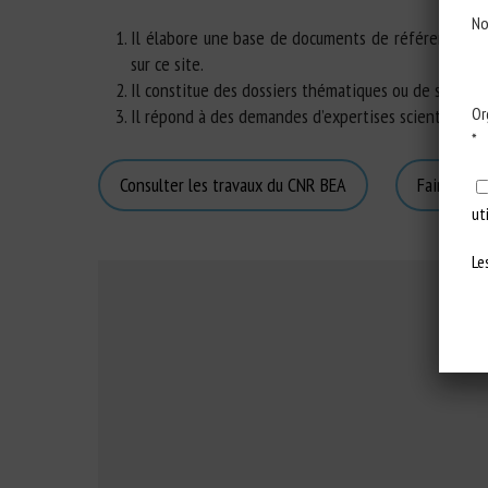
No
Il élabore une base de documents de référence vali
sur ce site.
Il constitue des dossiers thématiques ou de synthèse 
Or
Il répond à des demandes d’expertises scientifiqu
*
Consulter les travaux du CNR BEA
Faire une
ut
Le