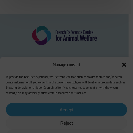
About us
Manage consent
FAQ
To provide the best user experience, we use technical tools such as cookies to store and/or access
device information. If you consent to the use of these tools, we will be able to process data such as
browsing behavior or unique IDs on this site. If you choose not to consent or withdraw your
Expertise
consent, this may adversely affect certain features and functions.
Learn more about animal welfare
Accept
Training in animal welfare
Reject