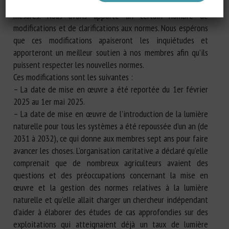
bien-être des poules et nous avons écouté et pris des
mesures. Nous avons apporté un certain nombre de
modifications et de clarifications aux normes. Nous espérons
que ces modifications apaiseront les inquiétudes et
apporteront un meilleur soutien à nos membres afin qu’ils
puissent respecter les nouvelles normes.
Ces modifications sont les suivantes :
– La date de mise en œuvre a été reportée du 1er février
2025 au 1er mai 2025.
– La date de mise en œuvre de l’introduction de la lumière
naturelle pour tous les systèmes a été repoussée d’un an (de
2031 à 2032), ce qui donne aux membres sept ans pour faire
avancer les choses. L’organisation caritative a déclaré qu’elle
comprenait que de nombreux agriculteurs avaient des
questions et des préoccupations concernant la mise en
œuvre et la gestion des normes relatives à la lumière
naturelle et qu’elle allait charger un chercheur indépendant
d’aider à élaborer des études de cas approfondies sur des
exploitations qui atteignaient déjà un taux de lumière