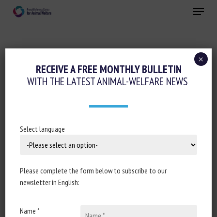
Skip
Menu
to
main
Close
content
×
Animal welfare assessment and labelling
RECEIVE A FREE MONTHLY BULLETIN
WITH THE LATEST ANIMAL-WELFARE NEWS
AMENDMENTS MADE TO UK’S WELFARE
STANDARDS FOR LAYING HENS
December 6, 2024
Select language
Please complete the form below to subscribe to our
Document type: article published in
Poultry World
newsletter in English:
Author: Tony Mcdougal
Name *