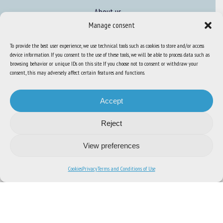
About us
Manage consent
FAQ
To provide the best user experience, we use technical tools such as cookies to store and/or access
device information. If you consent to the use of these tools, we will be able to process data such as
Expertise
browsing behavior or unique IDs on this site. If you choose not to consent or withdraw your
consent, this may adversely affect certain features and functions.
Learn more about animal welfare
Training in animal welfare
Accept
Reject
Knowledge Hub
Newsletter
View preferences
Cookies
Privacy
Terms and Conditions of Use
Site map
-
Legal information
-
Privacy
-
Cookies
-
Accessibility
- Design and
production
Numéria Communication