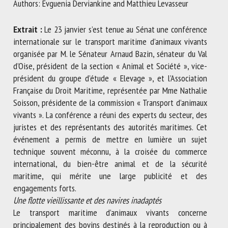
Authors: Evguenia Derviankine and Matthieu Levasseur
Extrait :
Le 23 janvier s’est tenue au Sénat une conférence
First name *
internationale sur le transport maritime d’animaux vivants
organisée par M. le Sénateur Arnaud Bazin, sénateur du Val
d’Oise, président de la section « Animal et Société », vice-
Organisation *
président du groupe d’étude « Elevage », et l’Association
Française du Droit Maritime, représentée par Mme Nathalie
Soisson, présidente de la commission « Transport d’animaux
vivants ». La conférence a réuni des experts du secteur, des
Email *
juristes et des représentants des autorités maritimes. Cet
événement a permis de mettre en lumière un sujet
By submitting this form, I accept that the information
technique souvent méconnu, à la croisée du commerce
entered here will be used in the context of my relationship
international, du bien-être animal et de la sécurité
with the FRCAW. *
maritime, qui mérite une large publicité et des
engagements forts.
Fields followed by * are mandatory
Une flotte vieillissante et des navires inadaptés
Le transport maritime d’animaux vivants concerne
principalement des bovins destinés à la reproduction ou à