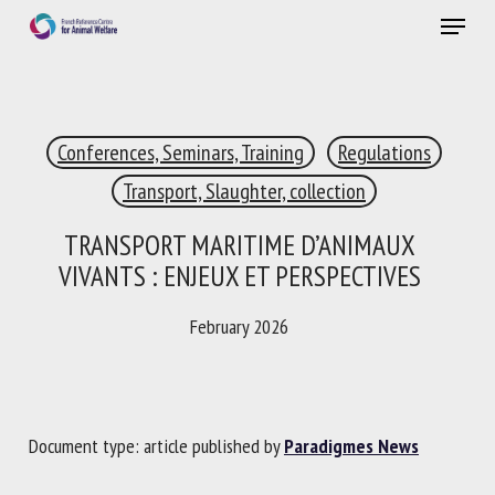
Skip
Menu
to
main
Close
content
×
Conferences, Seminars, Training
Regulations
RECEIVE A FREE MONTHLY BULLETIN
WITH THE LATEST ANIMAL-WELFARE NEWS
Transport, Slaughter, collection
TRANSPORT MARITIME D’ANIMAUX
VIVANTS : ENJEUX ET PERSPECTIVES
Select language
February 2026
Please complete the form below to subscribe to our
newsletter in English:
Document type: article published by
Paradigmes News
Name *