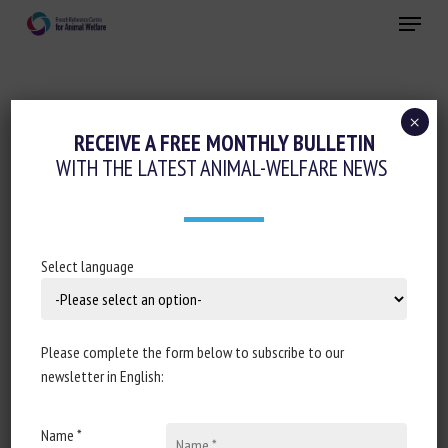
Skip
Menu
to
main
Close
content
×
Animal husbandry and human-animal
RECEIVE A FREE MONTHLY BULLETIN
relationships
WITH THE LATEST ANIMAL-WELFARE NEWS
THE EFFECTS OF A CHOICE TEST
BETWEEN FOOD REWARDS AND HUMAN
INTERACTION IN A HERD OF DOMESTIC
Select language
HORSES OF VARYING BREEDS AND
EXPERIENCES
Please complete the form below to subscribe to our
15 July 2020
newsletter in English:
Name *