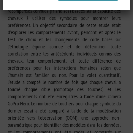
comportement et comment cela se compare aux
récompenses connues (friandises) basées sur la capacité des
chevaux à utiliser des symboles pour montrer leurs
préférences. Un objectif secondaire de cette étude était
d’explorer les comportements avant, pendant et après le
test de choix et les changements de code basés sur
l’éthologie équine connue et de déterminer toute
corrélation entre les antécédents individuels connus des
chevaux, leur comportement, et toute différence de
préférences pour les interactions humaines selon que
l’humain est familier ou non. Pour le volet quantitatif,
l’étude a compté le nombre de fois que chaque cheval a
touché chaque cible (comptage des touches) et les
comportements ont été enregistrés à l’aide d’une caméra
GoPro Hero. Le nombre de touchers pour chaque symbole du
dernier essai a été comparé à l’aide de la modélisation
orientée vers l’observation (OOM), une approche non-
paramétrique pour identifier des modèles dans les données,
et les comportements ont été codés et comparés aux