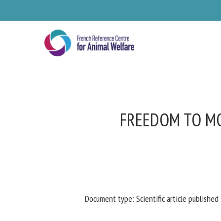
Skip
to
main
content
FREEDOM TO MO
Se
Document type: Scientific article published 
Pl