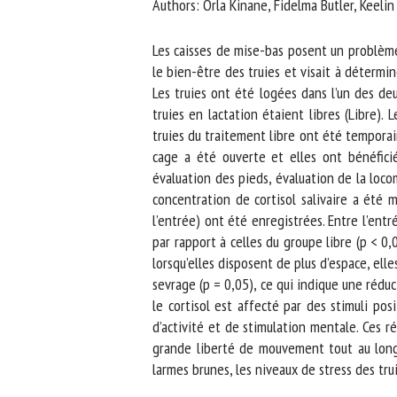
Authors: Orla Kinane, Fidelma Butler, Keelin O
Na
Les caisses de mise-bas posent un problème 
le bien-être des truies et visait à détermin
Les truies ont été logées dans l’un des de
Or
truies en lactation étaient libres (Libre).
*
truies du traitement libre ont été temporair
cage a été ouverte et elles ont bénéficié
us
évaluation des pieds, évaluation de la loco
concentration de cortisol salivaire a été me
Fi
l’entrée) ont été enregistrées. Entre l’entr
par rapport à celles du groupe libre (p < 0,0
lorsqu’elles disposent de plus d’espace, elles
sevrage (p = 0,05), ce qui indique une réducti
le cortisol est affecté par des stimuli posi
d’activité et de stimulation mentale. Ces ré
grande liberté de mouvement tout au long d
larmes brunes, les niveaux de stress des tru