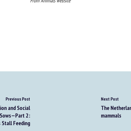
From Animals website
Previous Post
Next Post
on and Social
The Netherland
 Sows—Part 2:
mammals
Stall Feeding