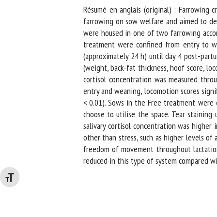
Résumé en anglais (original) : Farrowing c
farrowing on sow welfare and aimed to det
were housed in one of two farrowing accommo
treatment were confined from entry to wea
(approximately 24 h) until day 4 post-part
(weight, back-fat thickness, hoof score, lo
cortisol concentration was measured throug
entry and weaning, locomotion scores signif
< 0.01). Sows in the Free treatment were o
choose to utilise the space. Tear staining 
salivary cortisol concentration was higher in
other than stress, such as higher levels of 
freedom of movement throughout lactation 
reduced in this type of system compared wit
Changer la taille de la police