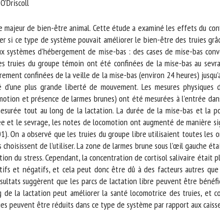
'Driscoll
me *
First
name *
majeur de bien-être animal. Cette étude a examiné les effets du conf
er si ce type de système pouvait améliorer le bien-être des truies grâ
ux systèmes d’hébergement de mise-bas : des cases de mise-bas conve
ganisation
Email *
 Les truies du groupe témoin ont été confinées de la mise-bas au sevra
ement confinées de la veille de la mise-bas (environ 24 heures) jusqu’a
By submitting this form, I accept that the information entered here will be
 d’une plus grande liberté de mouvement. Les mesures physiques des 
ed in the context of my relationship with the FRCAW. *
motion et présence de larmes brunes) ont été mesurées à l’entrée dans
surée tout au long de la lactation. La durée de la mise-bas et la post
elds followed by * are mandatory
ée et le sevrage, les notes de locomotion ont augmenté de manière sign
1). On a observé que les truies du groupe libre utilisaient toutes les o
 choisissent de l’utiliser. La zone de larmes brune sous l’œil gauche éta
on du stress. Cependant, la concentration de cortisol salivaire était plu
tifs et négatifs, et cela peut donc être dû à des facteurs autres que 
sultats suggèrent que les parcs de lactation libre peuvent être bénéfiq
e la lactation peut améliorer la santé locomotrice des truies, et c
ies peuvent être réduits dans ce type de système par rapport aux caisse