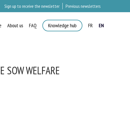
Sign up to receive the newsletter
Previous newsletters
e
About us
FAQ
Knowledge hub
FR
EN
×
E SOW WELFARE