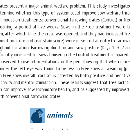
rates present a major animal welfare problem. This study investigate
ermine whether this type of system could improve sow welfare thro
dation treatments: conventional farrowing crates (Control) or free l
ning, a period of five weeks. Sows in the Free treatment were tem
um, after which time the crate was opened, and they had increased f
comotion score and tear stain score) were measured at entry to farrow
hout lactation. Farrowing duration and sow posture (Days 1, 3, 7 a
icantly increased for sows housed in the Control treatment compared w
bserved to use all orientations in the pen, showing that when more s
under the left eye was found to be less in Free sows at weaning (p = 
 Free sows overall; cortisol is affected by both positive and negative 
activity and mental stimulation. These results suggest that free lactat
can improve sow locomotory health, and as suggested by improved tea
h conventional farrowing crates.