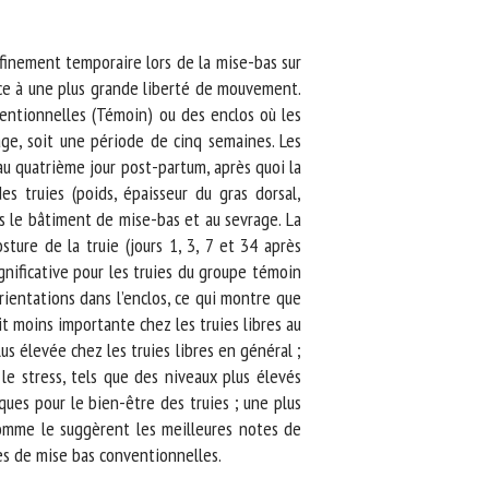
inement temporaire lors de la mise-bas sur
ce à une plus grande liberté de mouvement.
ntionnelles (Témoin) ou des enclos où les
ge, soit une période de cinq semaines. Les
u quatrième jour post-partum, après quoi la
truies (poids, épaisseur du gras dorsal,
 le bâtiment de mise-bas et au sevrage. La
ure de la truie (jours 1, 3, 7 et 34 après
ificative pour les truies du groupe témoin
rientations dans l’enclos, ce qui montre que
it moins importante chez les truies libres au
s élevée chez les truies libres en général ;
le stress, tels que des niveaux plus élevés
ues pour le bien-être des truies ; une plus
omme le suggèrent les meilleures notes de
s de mise bas conventionnelles.