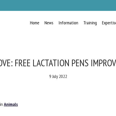
Home
News
Information
Training
Expertis
RECEIVE A FREE MONTHLY BULLETIN
WITH THE LATEST ANIMAL-WELFARE
NEWS
VE: FREE LACTATION PENS IMPROV
9 July 2022
lect language
in
Animals
ease complete the form below to subscribe to our newsletter in English: