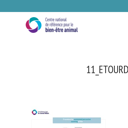
Skip
to
main
content
11_ETOURD