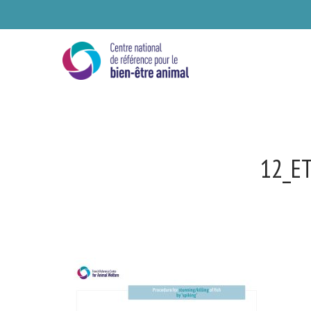
Skip
to
main
content
12_ET