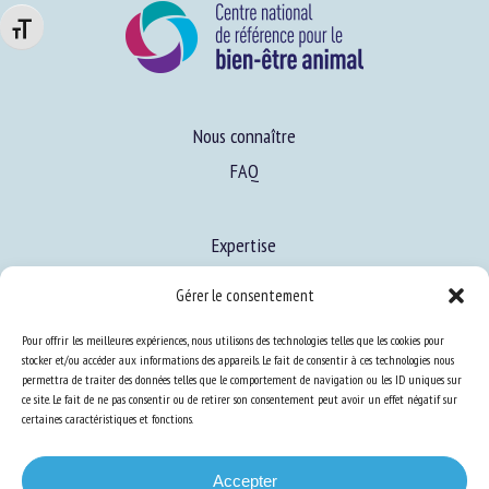
Changer la taille de la police
Nous connaître
FAQ
Expertise
S’informer sur le BEA
Gérer le consentement
Se former au BEA
Pour offrir les meilleures expériences, nous utilisons des technologies telles que les cookies pour
stocker et/ou accéder aux informations des appareils. Le fait de consentir à ces technologies nous
permettra de traiter des données telles que le comportement de navigation ou les ID uniques sur
Ressources
ce site. Le fait de ne pas consentir ou de retirer son consentement peut avoir un effet négatif sur
certaines caractéristiques et fonctions.
S’abonner aux actualités
Accepter