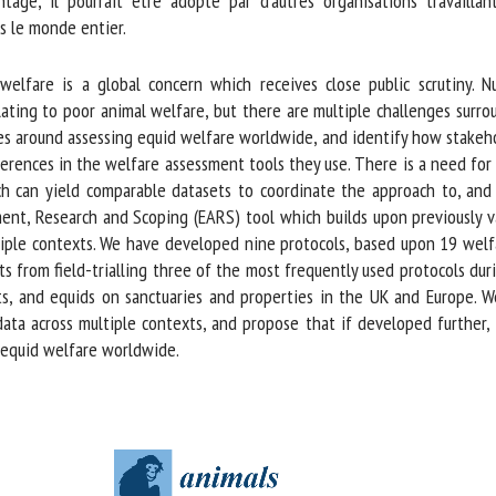
age, il pourrait être adopté par d’autres organisations travaillant
 le monde entier.
lfare is a global concern which receives close public scrutiny. N
ating to poor animal welfare, but there are multiple challenges surr
s around assessing equid welfare worldwide, and identify how stakehold
erences in the welfare assessment tools they use. There is a need for 
h can yield comparable datasets to coordinate the approach to, and u
t, Research and Scoping (EARS) tool which builds upon previously va
ple contexts. We have developed nine protocols, based upon 19 welfar
from field-trialling three of the most frequently used protocols durin
, and equids on sanctuaries and properties in the UK and Europe. W
data across multiple contexts, and propose that if developed further, 
 equid welfare worldwide.