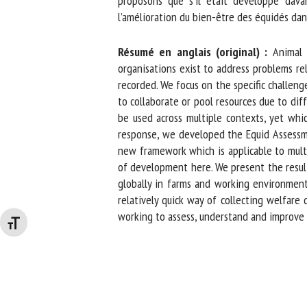
proposons que s’il était développé davant
l’amélioration du bien-être des équidés dans
Résumé en anglais (original) :
Animal we
organisations exist to address problems rel
recorded. We focus on the specific challenge
to collaborate or pool resources due to diff
be used across multiple contexts, yet whic
response, we developed the Equid Assessmen
new framework which is applicable to multi
of development here. We present the results 
globally in farms and working environments
relatively quick way of collecting welfare 
working to assess, understand and improve
Changer la taille de la police