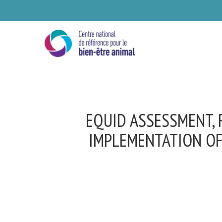
Skip
to
main
content
EQUID ASSESSMENT, 
IMPLEMENTATION OF
Se
Ve