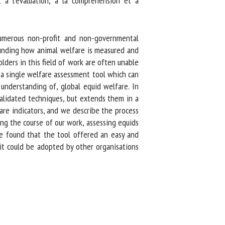
 à l’évaluation, à la compréhension et à
umerous non-profit and non-governmental
ounding how animal welfare is measured and
ers in this field of work are often unable
a single welfare assessment tool which can
nderstanding of, global equid welfare. In
lidated techniques, but extends them in a
e indicators, and we describe the process
g the course of our work, assessing equids
e found that the tool offered an easy and
it could be adopted by other organisations