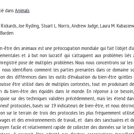
m *
Prénom
ié dans
Animals
*
ickards, Joe Ryding, Stuart L. Norris, Andrew Judge, Laura M. Kubasiewic
ganisme
E-mail *
Burden
-être des animaux est une préoccupation mondiale qui fait l’objet d’un 
En soumettant ce formulaire, j'accepte que les informations saisies soient
entales et à but non lucratif qui s’attaquent aux problèmes liés à 
ilisées dans le cadre de la relation avec le CNR BEA. *
gistré pose de multiples problèmes. Nous nous concentrons sur les défi
 nous identifions comment les parties prenantes dans ce domaine son
s champs suivis de * sont obligatoires
des différences dans les outils d’évaluation du bien-être qu’elles uti
puisse être utilisé dans de multiples contextes, tout en produisant 
 du bien-être des équidés dans le monde. En réponse à ce besoin, 
puie sur des techniques validées précédemment, mais les étend dans
euf protocoles, basés sur 19 indicateurs de bien-être, et nous décrivo
n sur le terrain de trois des protocoles les plus fréquemment utilisés
ages et des environnements de travail, et dans des sanctuaires et de
oyen facile et relativement rapide de collecter des données sur le bie