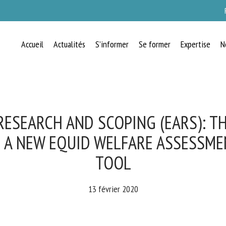
Accueil
Actualités
S’informer
Se former
Expertise
N
RECEVEZ CHAQUE MOIS GRATUITEMEN
LES DERNIÈRES ACTUALITÉS SUR LE
BIEN-ÊTRE ANIMAL
RESEARCH AND SCOPING (EARS): T
 A NEW EQUID WELFARE ASSESSME
TOOL
lect language
13 février 2020
uillez remplir le formulaire ci-dessous pour vous inscrire à notre newsletter :