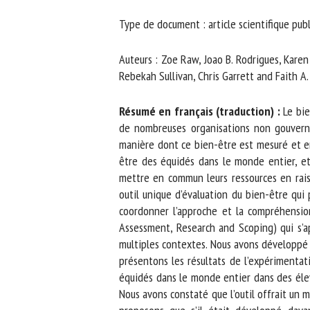
No
Type de document : article scientifique publ
Auteurs : Zoe Raw, Joao B. Rodrigues, Karen R
Or
Rebekah Sullivan, Chris Garrett and Faith A. 
*
Résumé en français (traduction) :
Le bien
de nombreuses organisations non gouvernem
ut
manière dont ce bien-être est mesuré et enre
être des équidés dans le monde entier, et
Le
mettre en commun leurs ressources en raison 
outil unique d’évaluation du bien-être qui 
coordonner l’approche et la compréhension
Assessment, Research and Scoping) qui s’ap
multiples contextes. Nous avons développé n
présentons les résultats de l’expérimentatio
équidés dans le monde entier dans des élev
Nous avons constaté que l’outil offrait un m