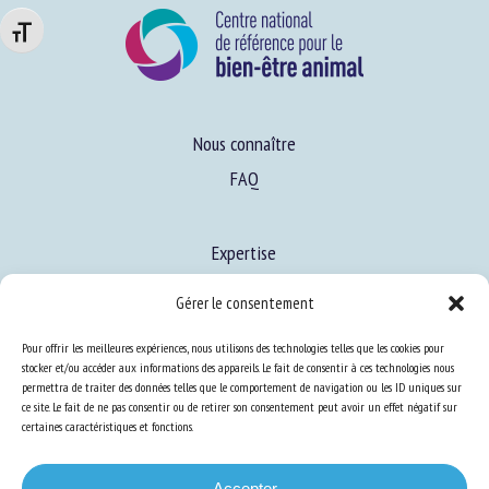
Changer la taille de la police
Nous connaître
FAQ
Expertise
S’informer sur le BEA
Gérer le consentement
Se former au BEA
Pour offrir les meilleures expériences, nous utilisons des technologies telles que les cookies pour
stocker et/ou accéder aux informations des appareils. Le fait de consentir à ces technologies nous
permettra de traiter des données telles que le comportement de navigation ou les ID uniques sur
Ressources
ce site. Le fait de ne pas consentir ou de retirer son consentement peut avoir un effet négatif sur
certaines caractéristiques et fonctions.
S’abonner aux actualités
Accepter