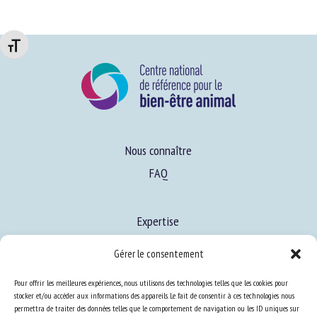
Changer la taille de la police
Nous connaître
FAQ
Expertise
S’informer sur le BEA
Gérer le consentement
Se former au BEA
Pour offrir les meilleures expériences, nous utilisons des technologies telles que les cookies pour
stocker et/ou accéder aux informations des appareils. Le fait de consentir à ces technologies nous
permettra de traiter des données telles que le comportement de navigation ou les ID uniques sur