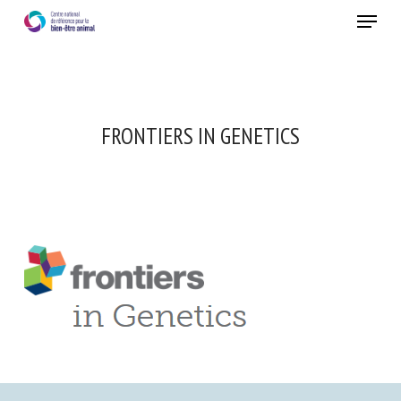
Skip
Menu
to
main
Fermer
content
FRONTIERS IN GENETICS