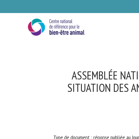
Skip
to
main
content
ASSEMBLÉE NATIO
SITUATION DES A
Se
Ve
Type de document : réponse publiée au Journa