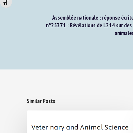
Changer la taille de la police
Assemblée nationale : réponse écrite 
n°25371 : Révélations de L214 sur des 
animales
Similar Posts