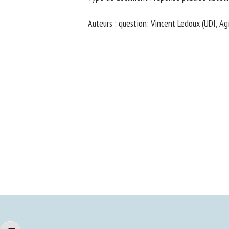
No
Auteurs : question: Vincent Ledoux (UDI, Agi
Or
*
ut
Le