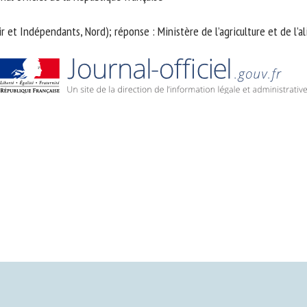
m *
Prénom
r et Indépendants, Nord); réponse : Ministère de l’agriculture et de l
*
ganisme
E-mail *
En soumettant ce formulaire, j'accepte que les informations saisies soient
ilisées dans le cadre de la relation avec le CNR BEA. *
s champs suivis de * sont obligatoires