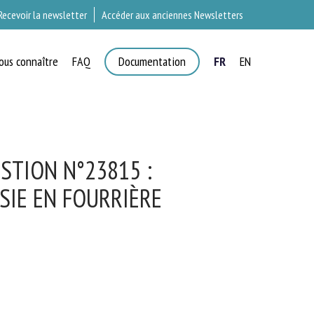
Recevoir la newsletter
Accéder aux anciennes Newsletters
ous connaître
FAQ
Documentation
FR
EN
T
STION N°23815 :
IE EN FOURRIÈRE