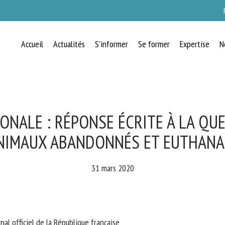
Accueil
Actualités
S’informer
Se former
Expertise
N
RECEVEZ CHAQUE MOIS GRATUITEMEN
LES DERNIÈRES ACTUALITÉS SUR LE
BIEN-ÊTRE ANIMAL
NALE : RÉPONSE ÉCRITE À LA QUE
NIMAUX ABANDONNÉS ET EUTHANAS
lect language
31 mars 2020
uillez remplir le formulaire ci-dessous pour vous inscrire à notre newsletter :
l officiel de la République française