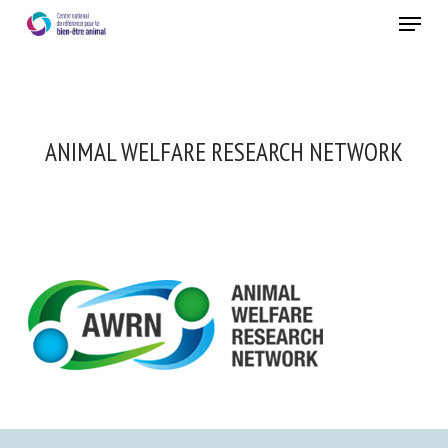
Skip
Menu
to
main
Fermer
content
ANIMAL WELFARE RESEARCH NETWORK