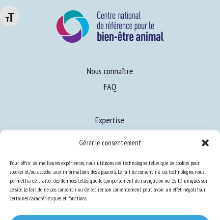
Changer la taille de la police
Nous connaître
FAQ
Expertise
S’informer sur le BEA
Gérer le consentement
Se former au BEA
Pour offrir les meilleures expériences, nous utilisons des technologies telles que les cookies pour
stocker et/ou accéder aux informations des appareils. Le fait de consentir à ces technologies nous
permettra de traiter des données telles que le comportement de navigation ou les ID uniques sur
Ressources
ce site. Le fait de ne pas consentir ou de retirer son consentement peut avoir un effet négatif sur
certaines caractéristiques et fonctions.
S’abonner aux actualités