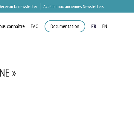
Recevoir la newsletter
Accéder aux anciennes Newsletters
ous connaître
FAQ
Documentation
FR
EN
NE »