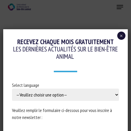
Skip
Menu
to
main
Fermer
content
×
Santé animale
RECEVEZ CHAQUE MOIS GRATUITEMENT
LES DERNIÈRES ACTUALITÉS SUR LE BIEN-ÊTRE
MITECONTROL – ENSURING FOOD
ANIMAL
SAFETY, ANIMAL HEALTH AND WELFARE
STANDARDS
15 décembre 2020
Select language
Veuillez remplir le formulaire ci-dessous pour vous inscrire à
Type de document : Présentation d’un projet de recherche
notre newsletter :
Interreg North-West Europe