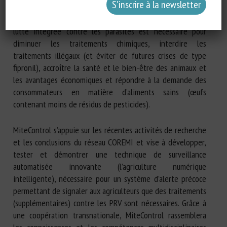
production d’œufs et les premiers stades d’infestation sont
difficiles à détecter et à traiter. Une approche durable de la
lutte intégrée contre les parasites est nécessaire pour
diminuer les traitements chimiques, interdire les
traitements illégaux (et éviter de futures crises de type
fipronil), accroître la santé et le bien-être des animaux et
les avantages économiques et répondre à la demande des
consommateurs en matière d’aliments sains (œufs
contenant moins de résidus de pesticides).
MiteControl s’appuie sur les récentes activités de recherche
et les conclusions du réseau COREMI et vise à développer,
tester et démontrer une technique de surveillance
automatisée innovante (l’agriculture numérique
intelligente), nécessaire pour un système d’alerte précoce
permettant de signaler aux agriculteurs que des traitements
(supplémentaires) contre les PRV sont nécessaires. Grâce à
une coopération transnationale, MiteControl rassemblera