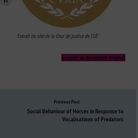
Changer la taille de la police
Extrait du site de la Cour de justice de l’UE
Accéder au document original
Previous Post
Social Behaviour of Horses in Response to
Vocalisations of Predators