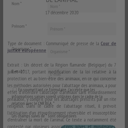
Nom *
17 décembre 2020
Prénom *
Type de document : Communiqué de presse de la
Cour de
Organisme *
justice européenne
Extrait : Un décret de la Région flamande (Belgique) du 7
juillet 2017, portant modification de la loi relative à la
E-mail *
protection et au bien-être des animaux, en ce qui concerne
les méthodes autorisées pour l’abattage des animaux, a pour
En soumettant ce formulaire, j'accepte que les
effet d’interdire l’abattage d’animaux sans étourdissement
informations saisies soient utilisées dans le cadre de la
préalable, y compris pour les abattages prescrits par un rite
relation avec le CNR BEA. *
religieux. Dans le cadre de l’abattage rituel, il prévoit
l’utilisation d’un étourdissement réversible et insusceptible
Les champs suivis de * sont obligatoires
d’entraîner la mort de l’animal. Ce texte a notamment été
contesté par plusieurs associations juives et musulmanes,