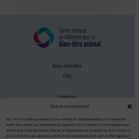
Nous connaître
FAQ
Expertise
S’informer sur le BEA
Gérer le consentement
Se former au BEA
Pour offrir les meilleures expériences, nous utilisons des technologies telles que les cookies pour
stocker et/ou accéder aux informations des appareils. Le fait de consentir à ces technologies nous
permettra de traiter des données telles que le comportement de navigation ou les ID uniques sur
ce site. Le fait de ne pas consentir ou de retirer son consentement peut avoir un effet négatif sur