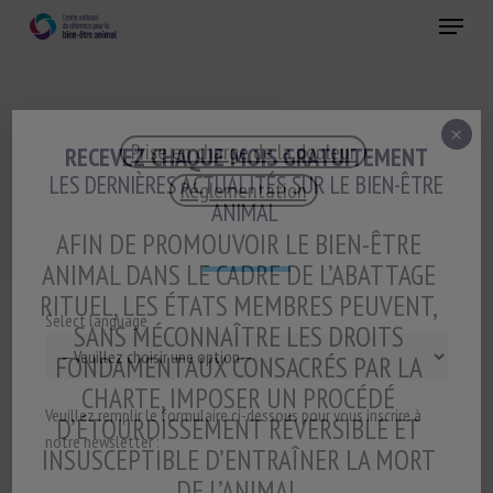
Skip
Menu
to
main
Fermer
content
×
Prise en charge de la douleur
RECEVEZ CHAQUE MOIS GRATUITEMENT
LES DERNIÈRES ACTUALITÉS SUR LE BIEN-ÊTRE
Réglementation
ANIMAL
AFIN DE PROMOUVOIR LE BIEN-ÊTRE
ANIMAL DANS LE CADRE DE L’ABATTAGE
RITUEL, LES ÉTATS MEMBRES PEUVENT,
Select language
SANS MÉCONNAÎTRE LES DROITS
FONDAMENTAUX CONSACRÉS PAR LA
CHARTE, IMPOSER UN PROCÉDÉ
Veuillez remplir le formulaire ci-dessous pour vous inscrire à
D’ÉTOURDISSEMENT RÉVERSIBLE ET
notre newsletter :
INSUSCEPTIBLE D’ENTRAÎNER LA MORT
DE L’ANIMAL