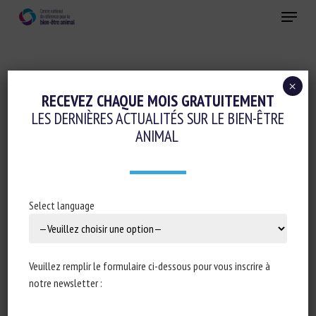
Skip
Menu
to
main
Fermer
content
×
Conduite d'élevage et relations humain-animal
RECEVEZ CHAQUE MOIS GRATUITEMENT
LES DERNIÈRES ACTUALITÉS SUR LE BIEN-ÊTRE
PROSPECTS FOR THE ANALYSIS AND
ANIMAL
REDUCTION OF DAMAGING BEHAVIOUR IN
GROUP-HOUSED LIVESTOCK, WITH
APPLICATION TO PIG BREEDING
Select language
23 décembre 2020
Veuillez remplir le formulaire ci-dessous pour vous inscrire à
notre newsletter :
Type de document : Article scientifique publié dans