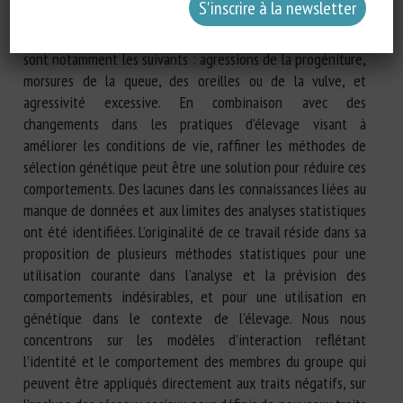
une détresse émotionnelle peuvent s’ensuivre. Les
comportements entraînant des dommages aux congénères
sont notamment les suivants : agressions de la progéniture,
morsures de la queue, des oreilles ou de la vulve, et
agressivité excessive. En combinaison avec des
changements dans les pratiques d’élevage visant à
améliorer les conditions de vie, raffiner les méthodes de
sélection génétique peut être une solution pour réduire ces
comportements. Des lacunes dans les connaissances liées au
manque de données et aux limites des analyses statistiques
ont été identifiées. L’originalité de ce travail réside dans sa
proposition de plusieurs méthodes statistiques pour une
utilisation courante dans l’analyse et la prévision des
comportements indésirables, et pour une utilisation en
génétique dans le contexte de l’élevage. Nous nous
concentrons sur les modèles d’interaction reflétant
l’identité et le comportement des membres du groupe qui
peuvent être appliqués directement aux traits négatifs, sur