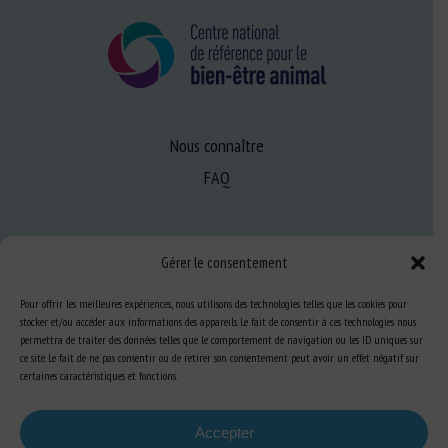
Nous connaître
FAQ
Expertise
Gérer le consentement
S’informer sur le BEA
Pour offrir les meilleures expériences, nous utilisons des technologies telles que les cookies pour
Se former au BEA
stocker et/ou accéder aux informations des appareils. Le fait de consentir à ces technologies nous
permettra de traiter des données telles que le comportement de navigation ou les ID uniques sur
ce site. Le fait de ne pas consentir ou de retirer son consentement peut avoir un effet négatif sur
certaines caractéristiques et fonctions.
Ressources
S’abonner aux actualités
Accepter