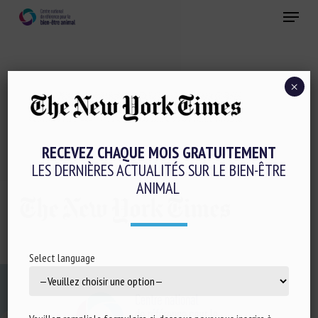
Skip
Menu
to
main
Fermer
content
×
THE-NEW-YORK-TIMES
RECEVEZ CHAQUE MOIS GRATUITEMENT
LES DERNIÈRES ACTUALITÉS SUR LE BIEN-ÊTRE
ANIMAL
Select language