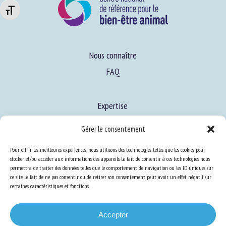
Changer la taille de la police
Nous connaître
FAQ
Expertise
S’informer sur le BEA
Gérer le consentement
Se former au BEA
Pour offrir les meilleures expériences, nous utilisons des technologies telles que les cookies pour
stocker et/ou accéder aux informations des appareils. Le fait de consentir à ces technologies nous
permettra de traiter des données telles que le comportement de navigation ou les ID uniques sur
Ressources
ce site. Le fait de ne pas consentir ou de retirer son consentement peut avoir un effet négatif sur
certaines caractéristiques et fonctions.
S’abonner aux actualités
Accepter