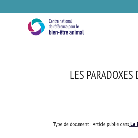
Skip
to
main
content
LES PARADOXES D
Se
Type de document : Article publié dans
Le 
Ve