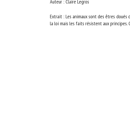
Auteur : Claire Legros
No
Extrait : Les animaux sont des êtres doués de
la loi mais les faits résistent aux principes. 
Or
*
ut
Le