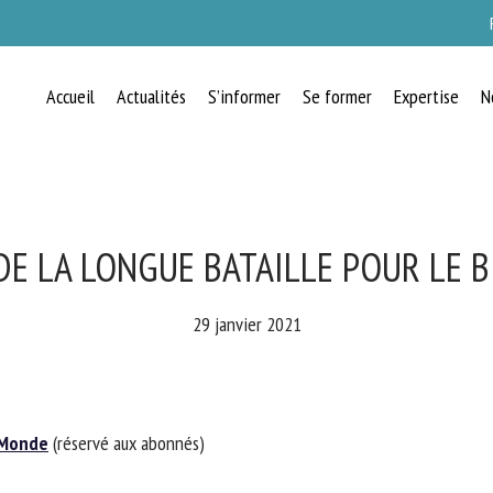
Accueil
Actualités
S’informer
Se former
Expertise
N
RECEVEZ CHAQUE MOIS GRATUITEMEN
LES DERNIÈRES ACTUALITÉS SUR LE
BIEN-ÊTRE ANIMAL
E LA LONGUE BATAILLE POUR LE B
29 janvier 2021
lect language
Monde
(réservé aux abonnés)
uillez remplir le formulaire ci-dessous pour vous inscrire à notre newsletter :