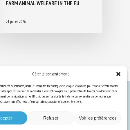
FARM ANIMAL WELFARE IN THE EU
24 juillet 2026
Gérer le consentement
eilleures expériences, nous utilisons des technologies telles que les cookies pour stocker et/ou accéder
 des appareils. Le fait de consentir à ces technologies nous permettra de traiter des données telles
ent de navigation ou les ID uniques sur ce site. Le fait de ne pas consentir ou de retirer son
Ressources
t avoir un effet négatif sur certaines caractéristiques et fonctions.
S’abonner aux actualités
cepter
Refuser
Voir les préférences