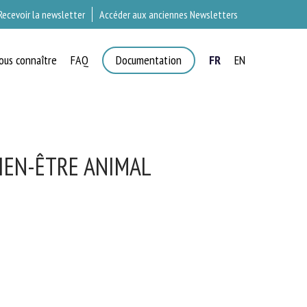
Recevoir la newsletter
Accéder aux anciennes Newsletters
ous connaître
FAQ
Documentation
FR
EN
T
IEN-ÊTRE ANIMAL