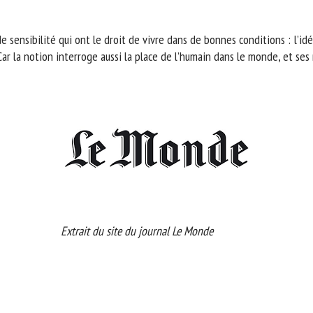
m *
Prénom
*
 sensibilité qui ont le droit de vivre dans de bonnes conditions : l’idé
Car la notion interroge aussi la place de l’humain dans le monde, et ses r
ganisme
E-mail *
En soumettant ce formulaire, j'accepte que les informations saisies soient
ilisées dans le cadre de la relation avec le CNR BEA. *
s champs suivis de * sont obligatoires
Extrait du site du journal Le Monde