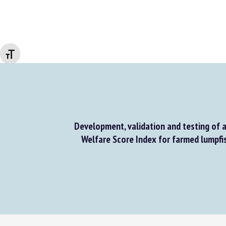
Changer la taille de la police
Development, validation and testing of a
Welfare Score Index for farmed lumpfis