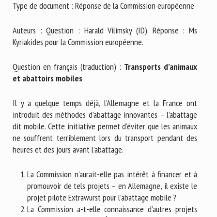
Type de document : Réponse de la Commission européenne
Nom *
Auteurs : Question : Harald Vilimsky (ID). Réponse : Ms
Kyriakides pour la Commission européenne.
Prénom *
Question en français (traduction) :
Transports d’animaux
et abattoirs mobiles
Organisme *
Il y a quelque temps déjà, l’Allemagne et la France ont
introduit des méthodes d’abattage innovantes – l’abattage
E-mail *
dit mobile. Cette initiative permet d’éviter que les animaux
ne souffrent terriblement lors du transport pendant des
heures et des jours avant l’abattage.
En soumettant ce formulaire, j'accepte que les
informations saisies soient utilisées dans le cadre de la
La Commission n’aurait-elle pas intérêt à financer et à
relation avec le CNR BEA. *
promouvoir de tels projets – en Allemagne, il existe le
Les champs suivis de * sont obligatoires
projet pilote Extrawurst pour l’abattage mobile ?
La Commission a-t-elle connaissance d’autres projets