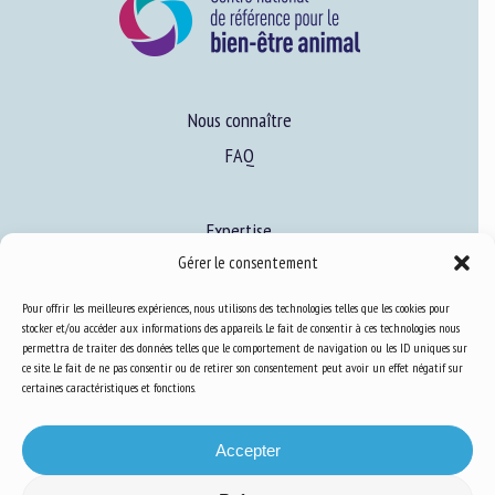
Nous connaître
FAQ
Expertise
Gérer le consentement
S’informer sur le BEA
Se former au BEA
Pour offrir les meilleures expériences, nous utilisons des technologies telles que les cookies pour
stocker et/ou accéder aux informations des appareils. Le fait de consentir à ces technologies nous
permettra de traiter des données telles que le comportement de navigation ou les ID uniques sur
ce site. Le fait de ne pas consentir ou de retirer son consentement peut avoir un effet négatif sur
Ressources
certaines caractéristiques et fonctions.
S’abonner aux actualités
Accepter