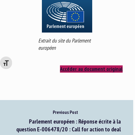
Extrait du site du Parlement
européen
Changer la taille de la police
Accéder au document original
Previous Post
Parlement européen : Réponse écrite à la
question E-006478/20 : Call for action to deal