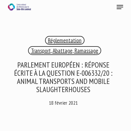
Skip
Menu
to
main
Fermer
content
×
Réglementation
RECEVEZ CHAQUE MOIS GRATUITEMENT
LES DERNIÈRES ACTUALITÉS SUR LE BIEN-ÊTRE
Transport, Abattage, Ramassage
ANIMAL
PARLEMENT EUROPÉEN : RÉPONSE
ÉCRITE À LA QUESTION E-006332/20 :
ANIMAL TRANSPORTS AND MOBILE
Select language
SLAUGHTERHOUSES
18 février 2021
Veuillez remplir le formulaire ci-dessous pour vous inscrire à
notre newsletter :