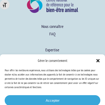
Changer la taille de la police
Nous connaître
FAQ
Expertise
S’informer sur le BEA
Gérer le consentement
Se former au BEA
Pour offrir les meilleures expériences, nous utilisons des technologies telles que les cookies pour
stocker et/ou accéder aux informations des appareils. Le fait de consentir à ces technologies nous
permettra de traiter des données telles que le comportement de navigation ou les ID uniques sur
Ressources
ce site. Le fait de ne pas consentir ou de retirer son consentement peut avoir un effet négatif sur
certaines caractéristiques et fonctions.
S’abonner aux actualités
Accepter