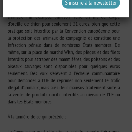
l’utilisation est interdite dans de nombreux États membres,
car ils peuvent être utilisés pour infliger des souffrances aux
animaux. Par exemple, Amazon vend un kit de coupe
d’oreille de chien pour seulement 31 euros, bien que cette
pratique soit interdite par la Convention européenne pour
la protection des animaux de compagnie et constitue une
infraction pénale dans de nombreux États membres. De
même, sur la place de marché Wish, des pièges et des filets
interdits pour attraper des mammifères, des poissons et des
oiseaux sauvages sont disponibles pour quelques euros
seulement. Des voix s’élèvent à l’échelle communautaire
pour demander à l’UE de réprimer non seulement le trafic
illégal d’animaux, mais aussi leur mauvais traitement suite à
la vente de produits nocifs interdits au niveau de l’UE ou
dans les États membres.
À la lumière de ce qui précède :
La Commission peut-elle dire ce qu’elle compte faire pour