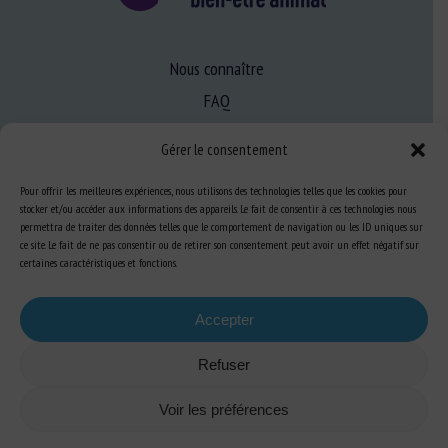
Nous connaître
FAQ
Gérer le consentement
Expertise
Pour offrir les meilleures expériences, nous utilisons des technologies telles que les cookies pour
S’informer sur le BEA
stocker et/ou accéder aux informations des appareils. Le fait de consentir à ces technologies nous
permettra de traiter des données telles que le comportement de navigation ou les ID uniques sur
Se former au BEA
ce site. Le fait de ne pas consentir ou de retirer son consentement peut avoir un effet négatif sur
certaines caractéristiques et fonctions.
Ressources
Accepter
S’abonner aux actualités
Refuser
Voir les préférences