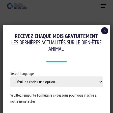
Skip
Menu
to
main
Fermer
content
×
Réglementation
RECEVEZ CHAQUE MOIS GRATUITEMENT
LES DERNIÈRES ACTUALITÉS SUR LE BIEN-ÊTRE
Transport, Abattage, Ramassage
ANIMAL
PARLEMENT EUROPÉEN : RÉPONSE
ÉCRITE À LA QUESTION E-007052/20 :
COMBATING THE ONLINE SALE WITHIN
Select language
THE EU OF BANNED ITEMS THAT CAUSE
ANIMAL SUFFERING
Veuillez remplir le formulaire ci-dessous pour vous inscrire à
9 mars 2021
notre newsletter :