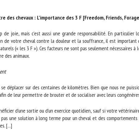
m *
Prénom
*
e des chevaux : L’importance des 3 F [Freedom, Friends, Forage :
ganisme
E-mail *
 joie, mais c’est aussi une grande responsabilité. En particulier lors
n de votre cheval contre la douleur et la souffrance, il est important q
rels (« les 3 F »). Ces facteurs ne sont pas seulement nécessaires à l
En soumettant ce formulaire, j'accepte que les informations saisies soient
re des animaux.
ilisées dans le cadre de la relation avec le CNR BEA. *
nt
s champs suivis de * sont obligatoires
e se déplacer sur des centaines de kilomètres. Bien que nous ne puissi
afin de leur permettre de brouter et de socialiser avec leurs congénères.
ficier d’une sortie ou d’un exercice quotidien, sauf si votre vétérinai
t pas une solution à long terme pour un cheval et des comportements a
s. […]