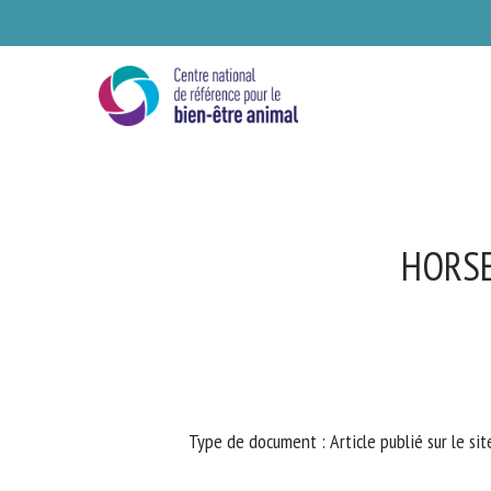
Skip
to
main
content
HORSE
Se
Type de document : Article publié sur le sit
Ve