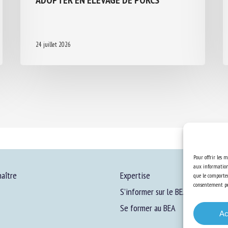
24 juillet 2026
Pour offrir les m
aux informations
aître
Expertise
que le comportem
consentement peu
S’informer sur le BEA
Se former au BEA
Ac