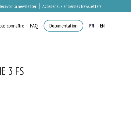
Recevoir la newsletter
Accéder aux anciennes Newsletters
ous connaître
FAQ
Documentation
FR
EN
T
 3 FS