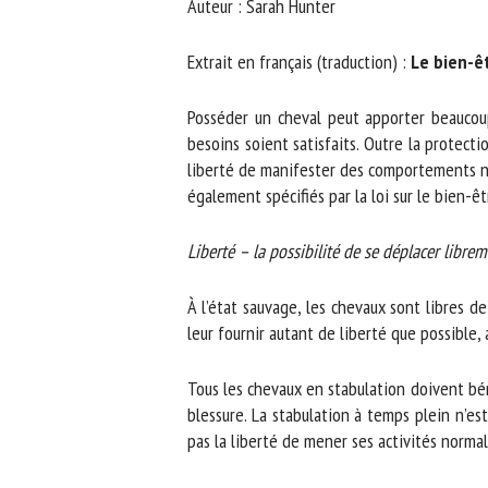
Auteur : Sarah Hunter
No
Extrait en français (traduction) :
Le bien-êtr
Or
Posséder un cheval peut apporter beaucoup de
*
besoins soient satisfaits. Outre la protectio
liberté de manifester des comportements natu
également spécifiés par la loi sur le bien-êt
ut
Liberté – la possibilité de se déplacer libreme
Le
À l’état sauvage, les chevaux sont libres d
leur fournir autant de liberté que possible, 
Tous les chevaux en stabulation doivent béné
blessure. La stabulation à temps plein n’es
pas la liberté de mener ses activités normale