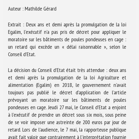
Nom *
Auteur : Mathilde Gérard
Extrait : Deux ans et demi après la promulgation de la loi
Prénom *
Egalim, l’exécutif n’a pas pris de décret pour appliquer le
moratoire sur les bâtiments de poules pondeuses en cage :
un retard qui excède un « délai raisonnable », selon le
Organisme *
Conseil d’Etat.
La décision du Conseil d’Etat était très attendue : deux ans
et demi après la promulgation de la loi Agriculture et
E-mail *
alimentation (Egalim) en 2018, le gouvernement n’avait
toujours pas publié le décret d’application de l’article
En soumettant ce formulaire, j'accepte que les
prévoyant un moratoire sur les bâtiments de poules
informations saisies soient utilisées dans le cadre de la
pondeuses en cage. Jeudi 27 mai, le Conseil d’Etat a enjoint
relation avec le CNR BEA. *
à l’exécutif de prendre un décret sous six mois, sous peine
de se voir imposer une astreinte de 200 euros par jour de
Les champs suivis de * sont obligatoires
retard. Lors de l’audience, le 7 mai, la rapporteuse publique
avait fait valoir que contrairement à l’interprétation fournie