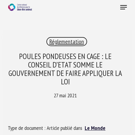
Skip
Menu
to
main
Fermer
content
×
Réglementation
RECEVEZ CHAQUE MOIS GRATUITEMENT
LES DERNIÈRES ACTUALITÉS SUR LE BIEN-ÊTRE
POULES PONDEUSES EN CAGE : LE
ANIMAL
CONSEIL D’ETAT SOMME LE
GOUVERNEMENT DE FAIRE APPLIQUER LA
LOI
Select language
27 mai 2021
Veuillez remplir le formulaire ci-dessous pour vous inscrire à
notre newsletter :
Type de document : Article publié dans
Le Monde