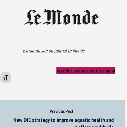
Extrait du site du journal Le Monde
Accéder au document original
Changer la taille de la police
Previous Post
New OIE strategy to improve aquatic health and