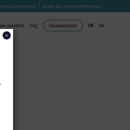
Recevoir la newsletter
Accéder aux anciennes Newsletters
ous connaître
FAQ
Documentation
FR
EN
×
T