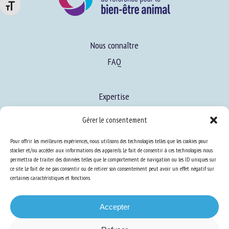
Changer la taille de la police
Nous connaître
FAQ
Expertise
S’informer sur le BEA
Gérer le consentement
Se former au BEA
Pour offrir les meilleures expériences, nous utilisons des technologies telles que les cookies pour
stocker et/ou accéder aux informations des appareils. Le fait de consentir à ces technologies nous
permettra de traiter des données telles que le comportement de navigation ou les ID uniques sur
Ressources
ce site. Le fait de ne pas consentir ou de retirer son consentement peut avoir un effet négatif sur
certaines caractéristiques et fonctions.
S’abonner aux actualités
Accepter