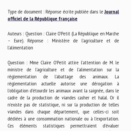
Nom *
Type de document : Réponse écrite publiée dans le
Journal
officiel de la République française
Prénom *
Auteurs : Question : Claire O’Petit (La République en Marche
– Eure). Réponse : Ministère de l’agriculture et de
l’alimentation
Organisme *
Question : Mme Claire O’Petit attire l’attention de M. le
ministre de l’agriculture et de l’alimentation sur la
E-mail *
règlementation de l’abattage des animaux. La
règlementation actuelle autorise une dérogation à
l’obligation d’étourdir les animaux avant la saignée, dans le
En soumettant ce formulaire, j'accepte que les
cadre de la production de viandes casher et halal. Or il
informations saisies soient utilisées dans le cadre de la
n’existe pas de statistique, ni sur la production de telles
relation avec le CNR BEA. *
viandes dans chaque département, que celles-ci soit
dédiées à une consommation nationale ou à l’exportation.
Les champs suivis de * sont obligatoires
Ces éléments statistiques permettraient d’évaluer