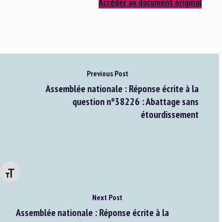
Accéder au document original
Previous Post
Assemblée nationale : Réponse écrite à la
question n°38226 : Abattage sans
étourdissement
Changer la taille de la police
Next Post
Assemblée nationale : Réponse écrite à la