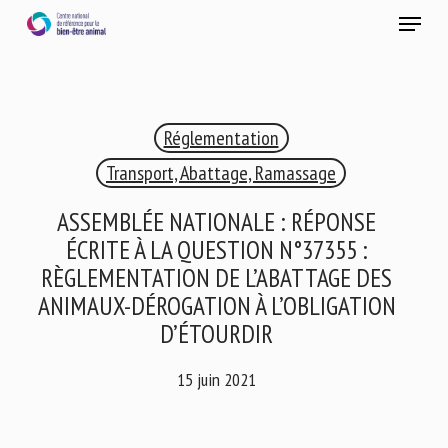
Skip
Menu
to
main
Fermer
content
×
Réglementation
RECEVEZ CHAQUE MOIS GRATUITEMENT
LES DERNIÈRES ACTUALITÉS SUR LE BIEN-ÊTRE
Transport, Abattage, Ramassage
ANIMAL
ASSEMBLÉE NATIONALE : RÉPONSE
ÉCRITE À LA QUESTION N°37355 :
RÈGLEMENTATION DE L’ABATTAGE DES
Select language
ANIMAUX-DÉROGATION À L’OBLIGATION
D’ÉTOURDIR
Veuillez remplir le formulaire ci-dessous pour vous inscrire à
15 juin 2021
notre newsletter :