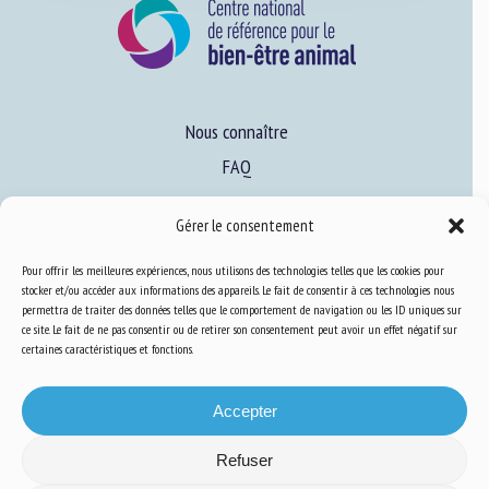
Nous connaître
FAQ
Gérer le consentement
Expertise
Pour offrir les meilleures expériences, nous utilisons des technologies telles que les cookies pour
S’informer sur le BEA
stocker et/ou accéder aux informations des appareils. Le fait de consentir à ces technologies nous
Se former au BEA
permettra de traiter des données telles que le comportement de navigation ou les ID uniques sur
ce site. Le fait de ne pas consentir ou de retirer son consentement peut avoir un effet négatif sur
certaines caractéristiques et fonctions.
Ressources
Accepter
S’abonner aux actualités
Refuser