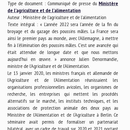
Type de document : Communiqué de presse du
Ministère
Nom *
de l’agriculture et de l’alimentation
Auteur : Ministère de l’agriculture et de l’alimentation
Texte intégral : « L’année 2022 sera l’année de la fin du
Prénom *
broyage et du gazage des poussins mâles. La France sera
ainsi le premier pays au monde, avec l’Allemagne, à mettre
fin à l’élimination des poussins mâles. C’est une avancée qui
Organisme *
était attendue de longue date et que nous mettons
aujourd’hui en œuvre. » annonce Julien Denormandie,
ministre de l’Agriculture et de l’Alimentation.
E-mail *
Le 13 janvier 2020, les ministres français et allemande de
l’Agriculture et de l’Alimentation réunissaient les
organisations professionnelles avicoles, les organismes de
En soumettant ce formulaire, j'accepte que les
recherche, les entreprises qui mettent les procédés
informations saisies soient utilisées dans le cadre de la
alternatifs sur le marché, les instituts techniques, et les
relation avec le CNR BEA. *
associations de protection animale des deux pays au
Ministère de l’Alimentation et de l‘Agriculture à Berlin. Ce
Les champs suivis de * sont obligatoires
séminaire avait permis de formaliser un partenariat
bilatéral, avec un cadre de travail sur 2020 et 2021 portant