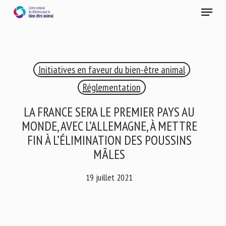
Skip
Menu
to
main
Fermer
content
×
Initiatives en faveur du bien-être animal
RECEVEZ CHAQUE MOIS GRATUITEMENT
LES DERNIÈRES ACTUALITÉS SUR LE BIEN-ÊTRE
Réglementation
ANIMAL
LA FRANCE SERA LE PREMIER PAYS AU
MONDE, AVEC L’ALLEMAGNE, À METTRE
FIN À L’ÉLIMINATION DES POUSSINS
Select language
MÂLES
19 juillet 2021
Veuillez remplir le formulaire ci-dessous pour vous inscrire à
notre newsletter :