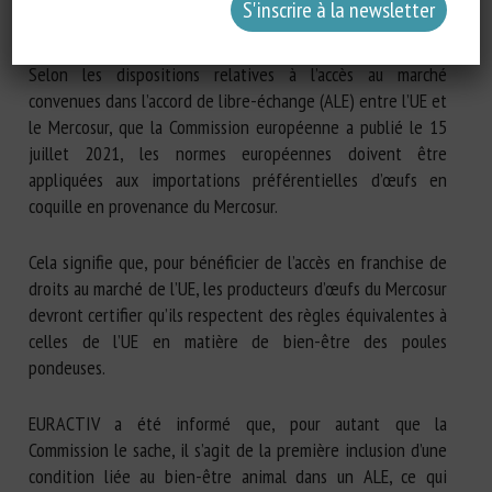
l’accord.
Selon les dispositions relatives à l’accès au marché
convenues dans l’accord de libre-échange (ALE) entre l’UE et
le Mercosur, que la Commission européenne a publié le 15
juillet 2021, les normes européennes doivent être
appliquées aux importations préférentielles d’œufs en
coquille en provenance du Mercosur.
Cela signifie que, pour bénéficier de l’accès en franchise de
droits au marché de l’UE, les producteurs d’œufs du Mercosur
devront certifier qu’ils respectent des règles équivalentes à
celles de l’UE en matière de bien-être des poules
pondeuses.
EURACTIV a été informé que, pour autant que la
Commission le sache, il s’agit de la première inclusion d’une
condition liée au bien-être animal dans un ALE, ce qui