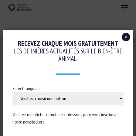
Skip
Menu
to
main
Fermer
content
×
Réglementation
RECEVEZ CHAQUE MOIS GRATUITEMENT
LES DERNIÈRES ACTUALITÉS SUR LE BIEN-ÊTRE
EU IMPLEMENTS FIRST ANIMAL
ANIMAL
WELFARE-BASED CONDITION IN TRADE
AGREEMENT
28 juillet 2021
Select language
Veuillez remplir le formulaire ci-dessous pour vous inscrire à
Type de document : Article publié sur le site d’
Euractiv
notre newsletter :
Auteur : Natasha Foote