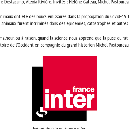
re Destacamp, Alexia Rivière. Invités : Hélène Gateau, Michel Pastoureau
m *
Prénom
*
nimaux ont été des boucs émissaires dans la propagation du Covid-19. Le
 animaux furent incriminés dans des épidémies, catastrophes et autres c
ganisme
E-mail *
malheur, ou à raison, quand la science nous apprend que la puce du rat
ire de l’Occident en compagnie du grand historien Michel Pastoureau, 
En soumettant ce formulaire, j'accepte que les informations saisies soient
ilisées dans le cadre de la relation avec le CNR BEA. *
s champs suivis de * sont obligatoires
Extrait du site de France Inter