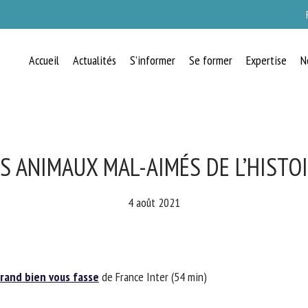
Accueil
Actualités
S’informer
Se former
Expertise
N
RECEVEZ CHAQUE MOIS GRATUITEMEN
LES DERNIÈRES ACTUALITÉS SUR LE
BIEN-ÊTRE ANIMAL
S ANIMAUX MAL-AIMÉS DE L’HISTOI
4 août 2021
lect language
and bien vous fasse
de France Inter (54 min)
uillez remplir le formulaire ci-dessous pour vous inscrire à notre newsletter :