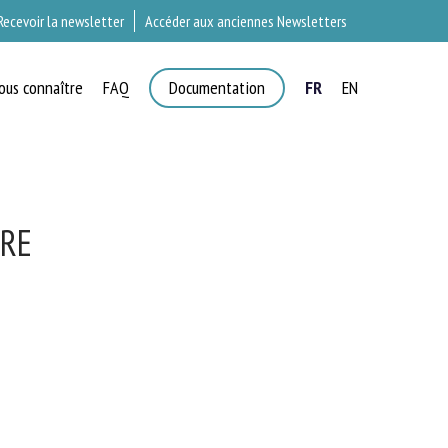
Recevoir la newsletter
Accéder aux anciennes Newsletters
ous connaître
FAQ
Documentation
FR
EN
T
RE