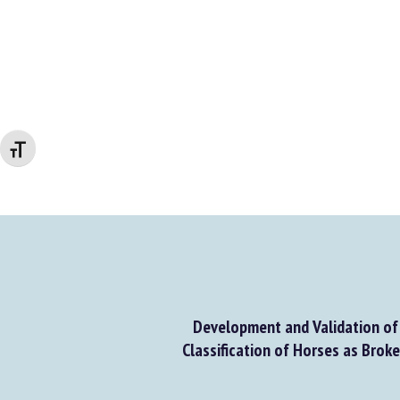
Changer la taille de la police
Development and Validation of a
Classification of Horses as Broke