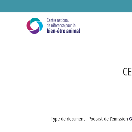
Skip
to
main
content
CE
Se
Type de document : Podcast de l’émission
Gr
Ve