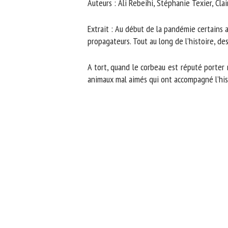
Auteurs : Ali Rebeihi, Stéphanie Texier, Clai
No
Extrait : Au début de la pandémie certains a
propagateurs. Tout au long de l’histoire, des
Or
*
A tort, quand le corbeau est réputé porter 
animaux mal aimés qui ont accompagné l’histo
ut
Le