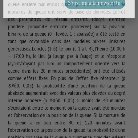
queue entière par enclos quatre jours avant une crise de
morsures de queue ont servi de base de données. L’effet
des paramètres de réseau entrants (degré d’entrée
pondéré, proximité entrante pondérée) sur la position
binaire de la queue (0 : levée, 1 : abaissée) a été testé en
tant que covariable dans des modèles mixtes linéaires
généralisés. L’enclos (1-6), le jour (t-1 à t-4), l’heure (10:00 h
– 17:00 h), le lieu (à l’auge, pas à l’auge) et le récepteur
(ayant/n’ayant pas subi un comportement orienté vers la
queue dans les 20 minutes précédentes) ont été utilisés
comme effets fixes. En plus de l’effet fixe récepteur (p
&#60; 0,05), la probabilité d’une position de la queue
abaissée augmentait avec des valeurs plus élevées du degré
interne pondéré (p &#60; 0,05) si moins de 40 minutes
s’écoulaient entre le moment où la queue avait été mordue
et l’observation de la position de la queue. Si la morsure de
la queue a eu lieu entre 40 et 120 minutes avant
l’observation de la position de la queue, la probabilité d’une
position abaissée de la queue a augmenté avec des valeurs