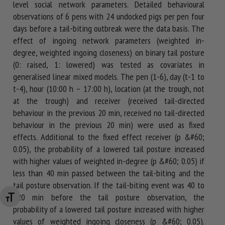
level social network parameters. Detailed behavioural
observations of 6 pens with 24 undocked pigs per pen four
days before a tail-biting outbreak were the data basis. The
effect of ingoing network parameters (weighted in-
degree, weighted ingoing closeness) on binary tail posture
(0: raised, 1: lowered) was tested as covariates in
generalised linear mixed models. The pen (1-6), day (t-1 to
t-4), hour (10:00 h – 17:00 h), location (at the trough, not
at the trough) and receiver (received tail-directed
behaviour in the previous 20 min, received no tail-directed
behaviour in the previous 20 min) were used as fixed
effects. Additional to the fixed effect receiver (p &#60;
0.05), the probability of a lowered tail posture increased
with higher values of weighted in-degree (p &#60; 0.05) if
less than 40 min passed between the tail-biting and the
tail posture observation. If the tail-biting event was 40 to
120 min before the tail posture observation, the
Changer la taille de la police
probability of a lowered tail posture increased with higher
values of weighted ingoing closeness (p &#60; 0.05).