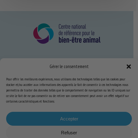
Nous connaître
Gérer le consentement
FAQ
Pour offrir les meilleures expériences, nous utilisons des technologies telles que les cookies pour
stocker et/ou accéder aux informations des appareils. Le fait de consentir à ces technologies nous
permettra de traiter des données telles que le comportement de navigation ou les ID uniques sur
Expertise
ce site. Le fait de ne pas consentir ou de retirer son consentement peut avoir un effet négatif sur
S’informer sur le BEA
certaines caractéristiques et fonctions.
Se former au BEA
Accepter
Refuser
Ressources