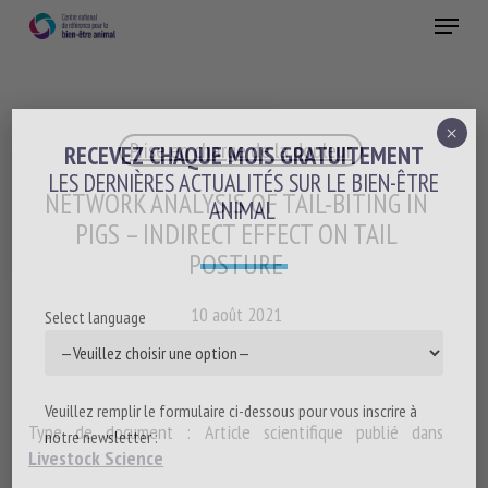
Skip
Menu
to
main
Fermer
content
×
Prise en charge de la douleur
RECEVEZ CHAQUE MOIS GRATUITEMENT
LES DERNIÈRES ACTUALITÉS SUR LE BIEN-ÊTRE
NETWORK ANALYSIS OF TAIL-BITING IN
ANIMAL
PIGS – INDIRECT EFFECT ON TAIL
POSTURE
10 août 2021
Select language
Veuillez remplir le formulaire ci-dessous pour vous inscrire à
Type de document : Article scientifique publié dans
notre newsletter :
Livestock Science