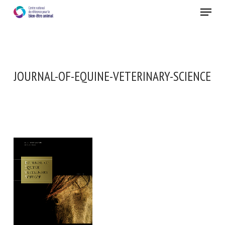
Skip
Menu
to
main
Fermer
content
JOURNAL-OF-EQUINE-VETERINARY-SCIENCE