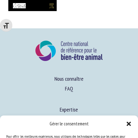
Changer la taille de la police
Nous connaître
FAQ
Expertise
S’informer sur le BEA
Gérer le consentement
Se former au BEA
Pour offrir les meilleures expériences, nous utilisons des technologies telles que les cookies pour