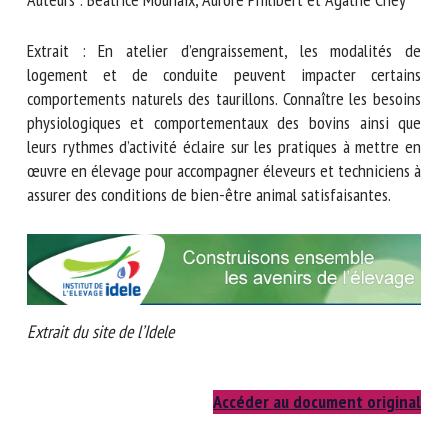
Nom *
Extrait : En atelier d’engraissement, les modalités de
logement et de conduite peuvent impacter certains
Prénom *
comportements naturels des taurillons. Connaître les
besoins physiologiques et comportementaux des bovins
ainsi que leurs rythmes d’activité éclaire sur les pratiques à
mettre en œuvre en élevage pour accompagner éleveurs et
Organisme *
techniciens à assurer des conditions de bien-être animal
satisfaisantes.
E-mail *
En soumettant ce formulaire, j'accepte que les
informations saisies soient utilisées dans le cadre de la
Extrait du site de l’Idele
relation avec le CNR BEA. *
Les champs suivis de * sont obligatoires
Accéder au document original