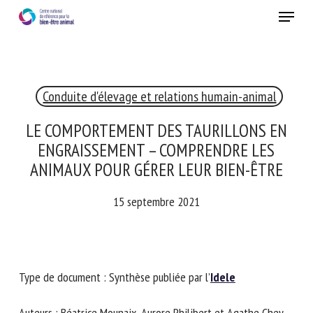
Skip
Menu
to
main
Fermer
content
×
Conduite d'élevage et relations humain-animal
RECEVEZ CHAQUE MOIS GRATUITEMENT
LES DERNIÈRES ACTUALITÉS SUR LE BIEN-ÊTRE
LE COMPORTEMENT DES TAURILLONS EN
ANIMAL
ENGRAISSEMENT – COMPRENDRE LES
ANIMAUX POUR GÉRER LEUR BIEN-ÊTRE
15 septembre 2021
Select language
Veuillez remplir le formulaire ci-dessous pour vous inscrire à
Type de document : Synthèse publiée par l’
Idele
notre newsletter :
Auteurs : Béatrice Mounaix, Aurore Philibert et Agathe Chey