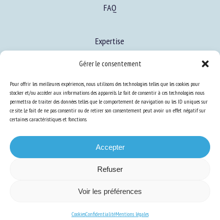
FAQ
Expertise
S’informer sur le BEA
Gérer le consentement
Se former au BEA
Pour offrir les meilleures expériences, nous utilisons des technologies telles que les cookies pour
stocker et/ou accéder aux informations des appareils. Le fait de consentir à ces technologies nous
permettra de traiter des données telles que le comportement de navigation ou les ID uniques sur
Ressources
ce site. Le fait de ne pas consentir ou de retirer son consentement peut avoir un effet négatif sur
certaines caractéristiques et fonctions.
S’abonner aux actualités
Accepter
Refuser
Plan du site
-
Mentions Légales
-
Confidentialité
-
Cookies
-
Accessibilité
-
Voir les préférences
Conception et réalisation
Numéria Communication
Cookies
Confidentialité
Mentions légales