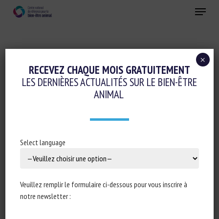
Skip
Menu
to
main
Fermer
content
×
Initiatives en faveur du bien-être animal
RECEVEZ CHAQUE MOIS GRATUITEMENT
LES DERNIÈRES ACTUALITÉS SUR LE BIEN-ÊTRE
FRANCE RELANCE : PRÈS DE 330 PROJETS
ANIMAL
PORTÉS PAR DES REFUGES ET
ASSOCIATIONS DE PROTECTION DES
ANIMAUX DE COMPAGNIE SOUTENUS ET
Select language
UN DOUBLEMENT DES FONDS ANNONCÉ
PAR LE PRÉSIDENT DE LA RÉPUBLIQUE
4 octobre 2021
Veuillez remplir le formulaire ci-dessous pour vous inscrire à
notre newsletter :