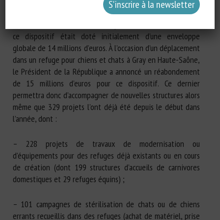
Accessible aux associations, indépendamment de leur taille,
ce dispositif était doté initialement d’une enveloppe
globale de 14 millions d’euros. À l’occasion d’un déplacement
dans un refuge pour chiens et chats à Gray en Haute-Saône,
le Président de la République a annoncé un réabondement
de 15 millions d’euros pour ce dispositif. Ce dernier
permettra donc d’accompagner de nouvelles structures alors
même que 329 projets l’ont déjà été depuis le début dans
l’année, dont :
– 228 projets de travaux de modernisation ou
d’équipements pour des refuges déjà existants ou en cours
de création (dont 199 structures d’accueils de carnivores
domestiques et 29 refuges équins) ;
– 101 campagnes de stérilisation de chats ou de chiens
errants recueillis dans des refuges (achat de matériel, prise