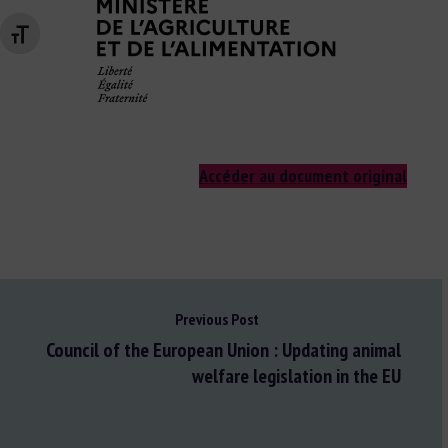
Changer la taille de la police
Accéder au document original
Previous Post
Council of the European Union : Updating animal
welfare legislation in the EU