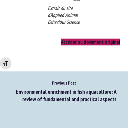
Extrait du site
d’Applied Animal
Behaviour Science
Accéder au document original
Changer la taille de la police
Previous Post
Environmental enrichment in fish aquaculture: A
review of fundamental and practical aspects