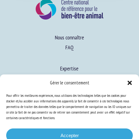
Nous connaître
FAQ
Expertise
Gérer le consentement
S’informer sur le BEA
Pour offrir les meilleures expériences, nous utilisons des technologies telles que les cookies pour
Se former au BEA
stocker et/ou accéder aux informations des appareils. Le fait de consentir à ces technologies nous
permettra de traiter des données telles que le comportement de navigation ou les ID uniques sur
ce site. Le fait de ne pas consentir ou de retirer son consentement peut avoir un effet négatif sur
certaines caractéristiques et fonctions.
Ressources
S’abonner aux actualités
Accepter