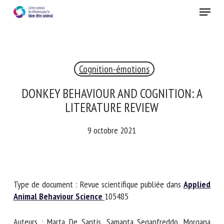
Skip
Menu
to
main
Fermer
content
×
Cognition-émotions
RECEVEZ CHAQUE MOIS GRATUITEMENT
LES DERNIÈRES ACTUALITÉS SUR LE BIEN-ÊTRE
DONKEY BEHAVIOUR AND COGNITION: A
ANIMAL
LITERATURE REVIEW
9 octobre 2021
Select language
Type de document : Revue scientifique publiée dans
Veuillez remplir le formulaire ci-dessous pour vous inscrire à
Applied Animal Behaviour Science
105485
notre newsletter :
Auteurs : Marta De Santis, Samanta Seganfreddo, Morgana