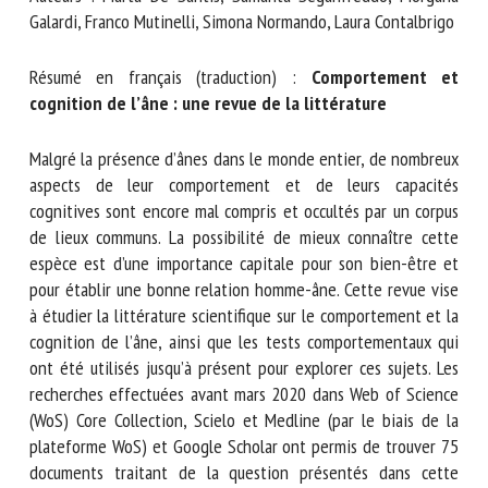
Nom *
Galardi, Franco Mutinelli, Simona Normando, Laura
Contalbrigo
Prénom *
Résumé en français (traduction) :
Comportement et
cognition de l’âne : une revue de la littérature
Malgré la présence d’ânes dans le monde entier, de
Organisme *
nombreux aspects de leur comportement et de leurs
capacités cognitives sont encore mal compris et occultés par
un corpus de lieux communs. La possibilité de mieux
E-mail *
connaître cette espèce est d’une importance capitale pour
son bien-être et pour établir une bonne relation homme-
âne. Cette revue vise à étudier la littérature scientifique sur
En soumettant ce formulaire, j'accepte que les
le comportement et la cognition de l’âne, ainsi que les tests
informations saisies soient utilisées dans le cadre de la
comportementaux qui ont été utilisés jusqu’à présent pour
relation avec le CNR BEA. *
explorer ces sujets. Les recherches effectuées avant mars
Les champs suivis de * sont obligatoires
2020 dans Web of Science (WoS) Core Collection, Scielo et
Medline (par le biais de la plateforme WoS) et Google