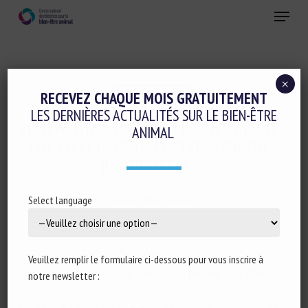
Skip
Menu
to
main
Fermer
content
×
Santé animale
RECEVEZ CHAQUE MOIS GRATUITEMENT
LES DERNIÈRES ACTUALITÉS SUR LE BIEN-ÊTRE
REVIEW: WHAT HAVE WE LEARNED ABOUT
ANIMAL
THE EFFECTS OF HEAT STRESS ON THE
PIG INDUSTRY?
10 novembre 2021
Select language
Veuillez remplir le formulaire ci-dessous pour vous inscrire à
Type de document : Revue scientifique publiée dans
Animal
notre newsletter :
Auteurs : F. Liu, W. Zhao, H.H. Le, J.J. Cottrell, M.P. Green, B.J.