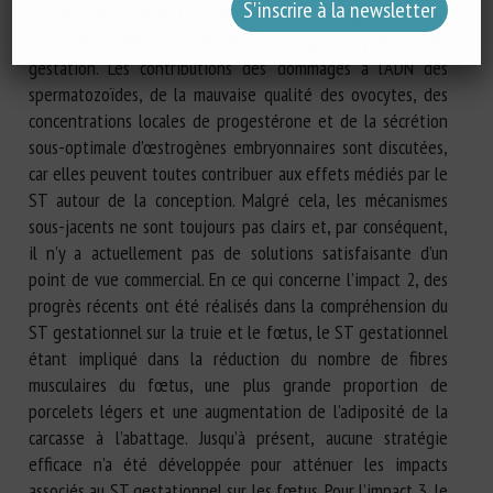
entraîne de faibles taux de mise bas, principalement en
raison de la fréquence élevée d’interruptions précoces de
gestation. Les contributions des dommages à l’ADN des
spermatozoïdes, de la mauvaise qualité des ovocytes, des
concentrations locales de progestérone et de la sécrétion
sous-optimale d’œstrogènes embryonnaires sont discutées,
car elles peuvent toutes contribuer aux effets médiés par le
ST autour de la conception. Malgré cela, les mécanismes
sous-jacents ne sont toujours pas clairs et, par conséquent,
il n’y a actuellement pas de solutions satisfaisante d’un
point de vue commercial. En ce qui concerne l’impact 2, des
progrès récents ont été réalisés dans la compréhension du
ST gestationnel sur la truie et le fœtus, le ST gestationnel
étant impliqué dans la réduction du nombre de fibres
musculaires du fœtus, une plus grande proportion de
porcelets légers et une augmentation de l’adiposité de la
carcasse à l’abattage. Jusqu’à présent, aucune stratégie
efficace n’a été développée pour atténuer les impacts
associés au ST gestationnel sur les fœtus. Pour l’impact 3, le