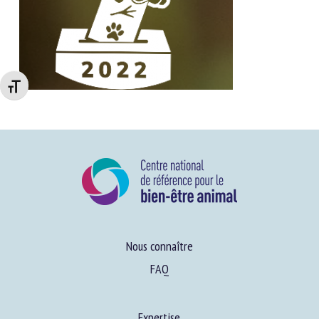
Changer la taille de la police
Nous connaître
FAQ
Expertise