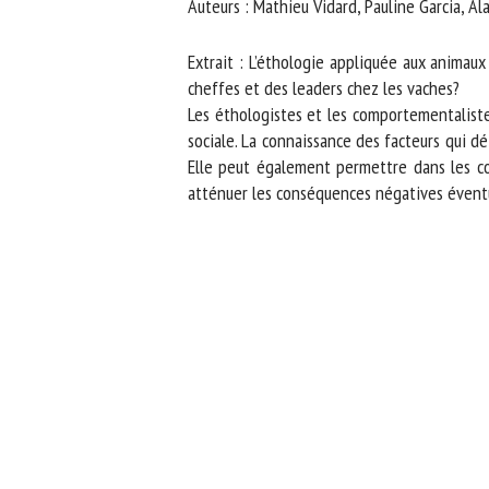
Auteurs : Mathieu Vidard, Pauline Garcia, Alai
No
Extrait : L’éthologie appliquée aux animaux 
cheffes et des leaders chez les vaches?
Les éthologistes et les comportementalistes
Or
sociale. La connaissance des facteurs qui dé
*
Elle peut également permettre dans les con
atténuer les conséquences négatives éventue
ut
Le