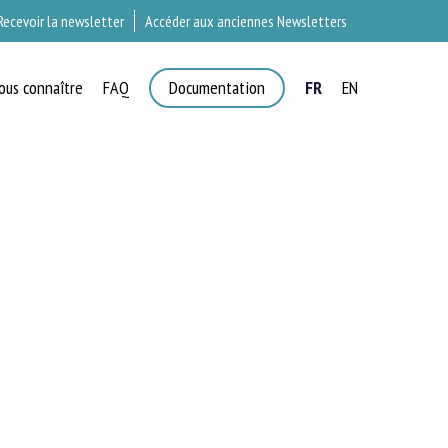
Recevoir la newsletter
Accéder aux anciennes Newsletters
ous connaître
FAQ
Documentation
FR
EN
T