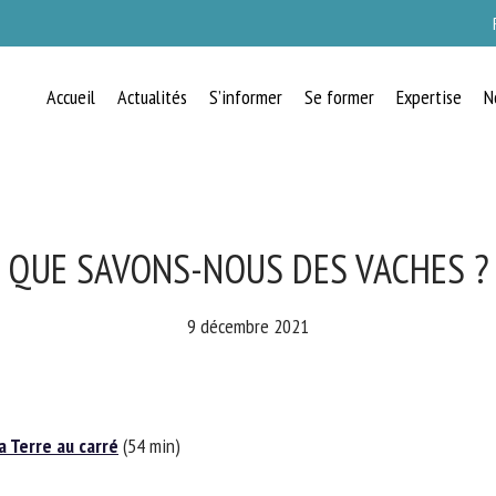
Accueil
Actualités
S’informer
Se former
Expertise
N
RECEVEZ CHAQUE MOIS GRATUITEMEN
LES DERNIÈRES ACTUALITÉS SUR LE
BIEN-ÊTRE ANIMAL
QUE SAVONS-NOUS DES VACHES ?
9 décembre 2021
lect language
 Terre au carré
(54 min)
uillez remplir le formulaire ci-dessous pour vous inscrire à notre newsletter :