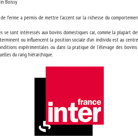
n Boissy
m *
Prénom
*
de ferme a permis de mettre l’accent sur la richesse du comportement d
 se sont intéressés aux bovins domestiques car, comme la plupart des
ganisme
E-mail *
terminent ou influencent la position sociale d’un individu est au centr
ditions expérimentales ou dans la pratique de l’élevage des bovins d
En soumettant ce formulaire, j'accepte que les informations saisies soient
lles du rang hiérarchique.
ilisées dans le cadre de la relation avec le CNR BEA. *
s champs suivis de * sont obligatoires