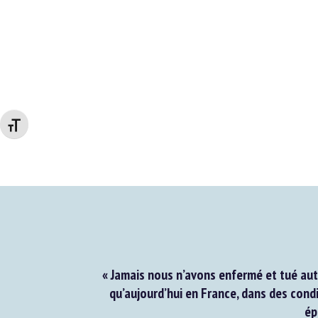
Changer la taille de la police
« Jamais nous n’avons enfermé et tué aut
qu’aujourd’hui en France, dans des condi
épo