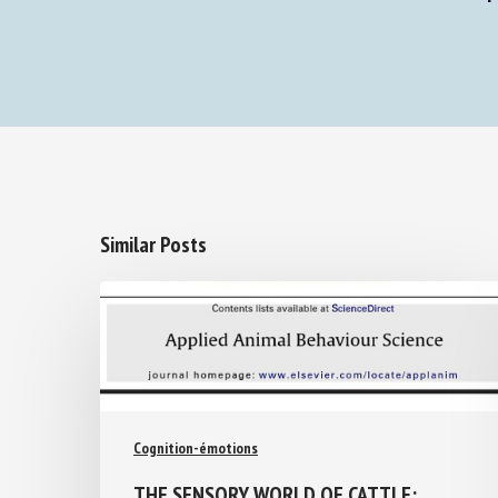
Similar Posts
Cognition-émotions
THE SENSORY WORLD OF CATTLE: