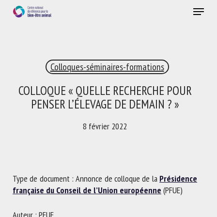
Skip
Menu
to
main
Fermer
content
×
Colloques-séminaires-formations
RECEVEZ CHAQUE MOIS GRATUITEMENT
LES DERNIÈRES ACTUALITÉS SUR LE BIEN-ÊTRE
COLLOQUE « QUELLE RECHERCHE POUR
ANIMAL
PENSER L’ÉLEVAGE DE DEMAIN ? »
8 février 2022
Select language
Type de document : Annonce de colloque de la
Présidence
Veuillez remplir le formulaire ci-dessous pour vous inscrire à
française du Conseil de l’Union européenne
(PFUE)
notre newsletter :
Auteur : PFUE