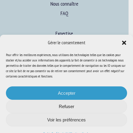
Nous connaître
FAQ
Expertise
S’informer sur le BEA
Gérer le consentement
Se former au BEA
Pour offrir les meilleures expériences, nous utilisons des technologies telles que les cookies pour
stocker et/ou accéder aux informations des appareils. Le fait de consentir à ces technologies nous
permettra de traiter des données telles que le comportement de navigation ou les ID uniques sur
ce site. Le fait de ne pas consentir ou de retirer son consentement peut avoir un effet négatif sur
Ressources
certaines caractéristiques et fonctions.
S’abonner aux actualités
Accepter
Refuser
Voir les préférences
Plan du site
-
Mentions Légales
-
Confidentialité
-
Cookies
-
Accessibilité
-
Conception et réalisation
Numéria Communication