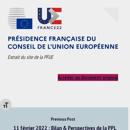
Extrait du site de la PFUE
Accéder au document original
Changer la taille de la police
Previous Post
11 février 2022 : Bilan & Perspectives de la PPL