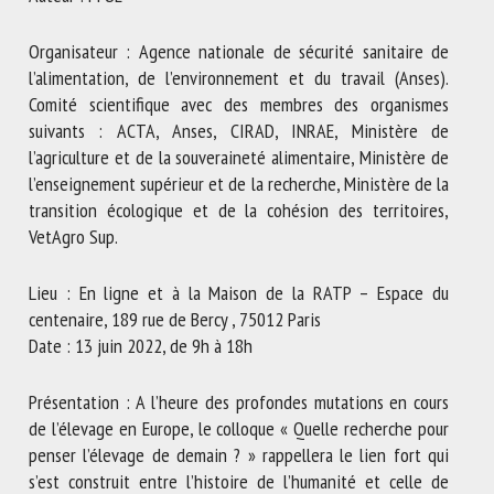
Nom *
Organisateur : Agence nationale de sécurité sanitaire de
l’alimentation, de l’environnement et du travail (Anses).
Prénom *
Comité scientifique avec des membres des organismes
suivants : ACTA, Anses, CIRAD, INRAE, Ministère de
l’agriculture et de la souveraineté alimentaire, Ministère de
l’enseignement supérieur et de la recherche, Ministère de la
Organisme *
transition écologique et de la cohésion des territoires,
VetAgro Sup.
E-mail *
Lieu : En ligne et à la Maison de la RATP – Espace du
centenaire, 189 rue de Bercy , 75012 Paris
Date : 13 juin 2022, de 9h à 18h
En soumettant ce formulaire, j'accepte que les
informations saisies soient utilisées dans le cadre de la
relation avec le CNR BEA. *
Présentation : A l’heure des profondes mutations en cours
de l’élevage en Europe, le colloque « Quelle recherche pour
Les champs suivis de * sont obligatoires
penser l’élevage de demain ? » rappellera le lien fort qui
s’est construit entre l’histoire de l’humanité et celle de