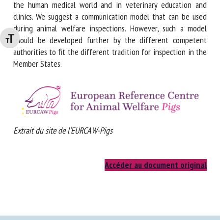
Calgary-Cambridge model is well known as a communication
model in the human medical world and in veterinary
education and clinics. We suggest a communication model
that can be used during animal welfare inspections.
Changer la taille de la police
However, such a model should be developed further by the
different competent authorities to fit the different
tradition for inspection in the Member States.
Extrait du site de l’EURCAW-Pigs
Accéder au document original