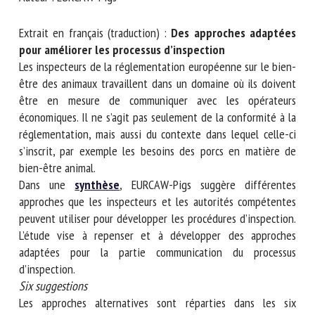
Nom *
Extrait en français (traduction) :
Des approches adaptées
pour améliorer les processus d’inspection
Prénom *
Les inspecteurs de la réglementation européenne sur le
bien-être des animaux travaillent dans un domaine où ils
doivent être en mesure de communiquer avec les
opérateurs économiques. Il ne s’agit pas seulement de la
Organisme *
conformité à la réglementation, mais aussi du contexte dans
lequel celle-ci s’inscrit, par exemple les besoins des porcs
en matière de bien-être animal.
E-mail *
Dans une
synthèse
, EURCAW-Pigs suggère différentes
approches que les inspecteurs et les autorités compétentes
peuvent utiliser pour développer les procédures
En soumettant ce formulaire, j'accepte que les
d’inspection. L’étude vise à repenser et à développer des
informations saisies soient utilisées dans le cadre de la
approches adaptées pour la partie communication du
relation avec le CNR BEA. *
processus d’inspection.
Six suggestions
Les champs suivis de * sont obligatoires
Les approches alternatives sont réparties dans les six