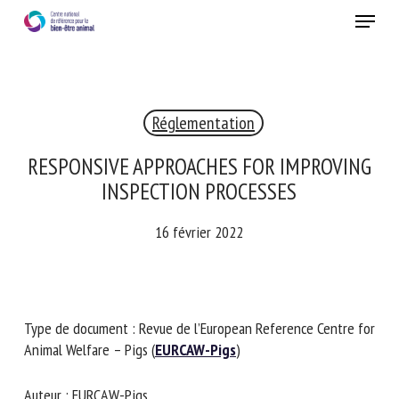
Skip
Menu
to
main
Fermer
content
×
Réglementation
RECEVEZ CHAQUE MOIS GRATUITEMENT
LES DERNIÈRES ACTUALITÉS SUR LE BIEN-ÊTRE
RESPONSIVE APPROACHES FOR
ANIMAL
IMPROVING INSPECTION PROCESSES
16 février 2022
Select language
Type de document : Revue de l’European Reference Centre
Veuillez remplir le formulaire ci-dessous pour vous inscrire à
for Animal Welfare – Pigs (
EURCAW-Pigs
)
notre newsletter :
Auteur : EURCAW-Pigs