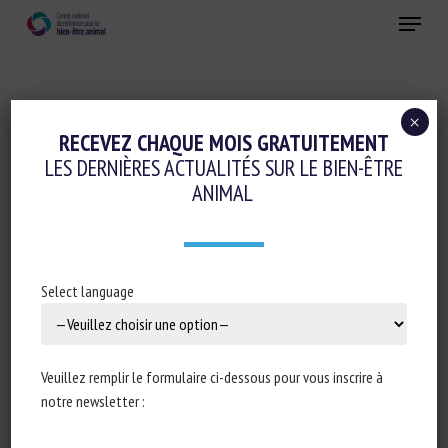
Skip
Menu
to
main
Fermer
content
×
Génétique
RECEVEZ CHAQUE MOIS GRATUITEMENT
LES DERNIÈRES ACTUALITÉS SUR LE BIEN-ÊTRE
Initiatives en faveur du bien-être animal
ANIMAL
WSAVA CALLS FOR ‘HEALTH-FOCUSED’
BREEDING
Select language
25 février 2022
Veuillez remplir le formulaire ci-dessous pour vous inscrire à
notre newsletter :
Type de document : Communiqué de presse de la
World
Small Animal Veterinary Association
(WSAVA)