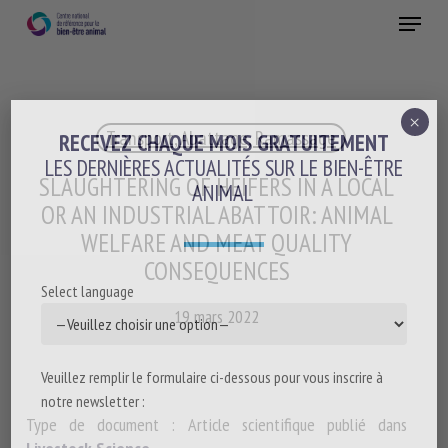
Skip
Menu
to
main
Fermer
content
×
Transport, Abattage, Ramassage
RECEVEZ CHAQUE MOIS GRATUITEMENT
LES DERNIÈRES ACTUALITÉS SUR LE BIEN-ÊTRE
SLAUGHTERING OF HEIFERS IN A LOCAL
ANIMAL
OR AN INDUSTRIAL ABATTOIR: ANIMAL
WELFARE AND MEAT QUALITY
CONSEQUENCES
Select language
19 mars 2022
Veuillez remplir le formulaire ci-dessous pour vous inscrire à
notre newsletter :
Type de document : Article scientifique publié dans