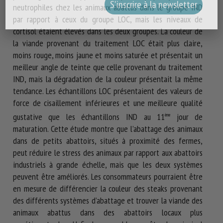
neutrophiles chez les animaux abattus dans le groupe IND
par rapport à ceux du groupe LOC, mais les niveaux de
cortisol étaient élevés dans les deux groupes. La couleur de
la viande provenant du traitement LOC était plus claire,
moins rouge, moins jaune et moins saturée et présentait un
meilleur angle de teinte que celle provenant du traitement
IND, mais la dégradation de la couleur présentait la même
tendance. Les échantillons LOC présentaient des valeurs de
force de cisaillement inférieures et une meilleure qualité
gustative que les échantillons IND au 11
jour de
ème
maturation. Cette étude montre que l’abattage des animaux
dans de petits abattoirs, situés à proximité des fermes,
peut réduire le stress des animaux par rapport aux abattoirs
industriels à grande échelle, mais que les deux systèmes
peuvent être améliorés. Les consommateurs pourraient être
en mesure de différencier la couleur des steaks provenant
des différents systèmes d’abattage et trouver la viande des
animaux abattus dans des abattoirs locaux plus