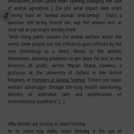
innovations, often called smart farming, changing the face
of animal agriculture. […]So just what impact does smart
farming have on farmed animals’ well-being? That’s a
Changer la taille de la police
question still being teased out, and the answer isn’t as
clear-cut as you might initially think.
“With rising public concern for animal welfare across the
world, some people see the efficiency gains offered by the
new technology as a direct threat to the animals
themselves, allowing producers to get ‘more for less’ in the
interests of profit,” writes Marian Stamp Dawkins, a
professor at the University of Oxford in the United
Kingdom, in
Frontiers in Animal Science
. “Others see major
welfare advantages through life-long health monitoring,
delivery of individual care and optimization of
environmental conditions.” […]
Why farmers are turning to smart farming
As its name may imply, smart farming is the use of