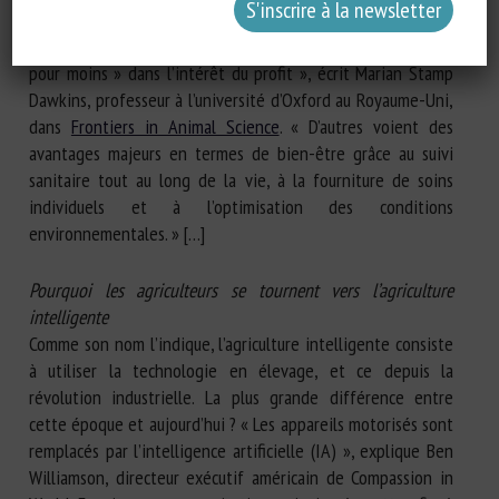
technologies comme une menace directe pour les animaux
eux-mêmes, permettant aux producteurs d’obtenir « plus
pour moins » dans l’intérêt du profit », écrit Marian Stamp
Dawkins, professeur à l’université d’Oxford au Royaume-Uni,
dans
Frontiers in Animal Science
. « D’autres voient des
avantages majeurs en termes de bien-être grâce au suivi
sanitaire tout au long de la vie, à la fourniture de soins
individuels et à l’optimisation des conditions
environnementales. » […]
Pourquoi les agriculteurs se tournent vers l’agriculture
intelligente
Comme son nom l’indique, l’agriculture intelligente consiste
à utiliser la technologie en élevage, et ce depuis la
révolution industrielle. La plus grande différence entre
cette époque et aujourd’hui ? « Les appareils motorisés sont
remplacés par l’intelligence artificielle (IA) », explique Ben
Williamson, directeur exécutif américain de Compassion in