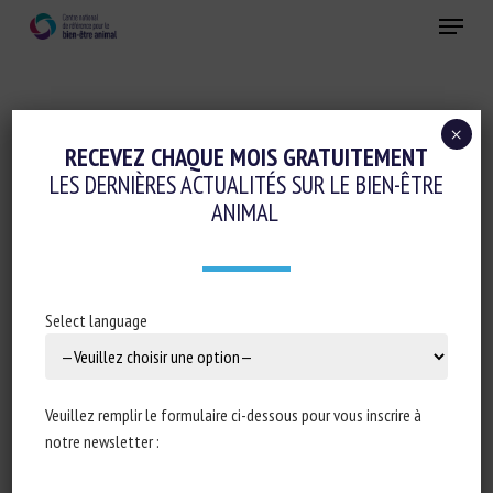
Skip
Menu
to
main
Fermer
content
×
Elevage de précision et IA
RECEVEZ CHAQUE MOIS GRATUITEMENT
LES DERNIÈRES ACTUALITÉS SUR LE BIEN-ÊTRE
Ethique-sociologie-philosophie-droit
ANIMAL
IS SMART FARMING MAKING LIFE WORSE
FOR FARMED ANIMALS?
Select language
27 avril 2022
Veuillez remplir le formulaire ci-dessous pour vous inscrire à
notre newsletter :
Type de document : Article publié dans
Sentient Media