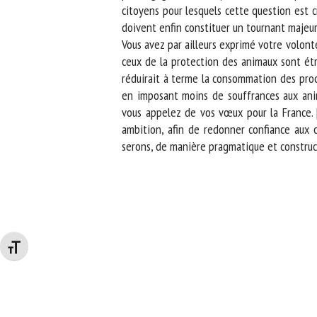
citoyens pour lesquels cette question est cru
doivent enfin constituer un tournant majeur s
Vous avez par ailleurs exprimé votre volonté
ceux de la protection des animaux sont étroit
réduirait à terme la consommation des produi
en imposant moins de souffrances aux anima
vous appelez de vos vœux pour la France. […
ambition, afin de redonner confiance aux c
serons, de manière pragmatique et constructi
Changer la taille de la police