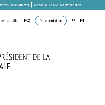
Recevoir la newsletter
Accéder aux anciennes Newsletters
ous connaître
FAQ
Documentation
FR
EN
T
RÉSIDENT DE LA
ALE