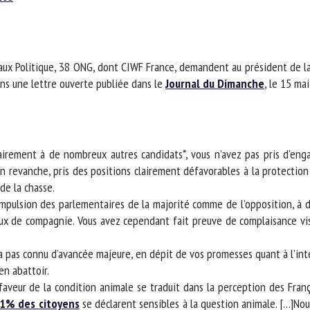
m *
Prénom
*
maux Politique, 38 ONG, dont CIWF France, demandent au président de l
ganisme
E-mail *
ns une lettre ouverte publiée dans le
Journal du Dimanche
, le 15 mai 
En soumettant ce formulaire, j'accepte que les informations saisies soient
ilisées dans le cadre de la relation avec le CNR BEA. *
airement à de nombreux autres candidats*, vous n’avez pas pris d’eng
s champs suivis de * sont obligatoires
 revanche, pris des positions clairement défavorables à la protection 
e la chasse.
mpulsion des parlementaires de la majorité comme de l’opposition, à d
x de compagnie. Vous avez cependant fait preuve de complaisance vis-
a pas connu d’avancée majeure, en dépit de vos promesses quant à l’int
n abattoir.
veur de la condition animale se traduit dans la perception des França
% des citoyens
se déclarent sensibles à la question animale. […]No