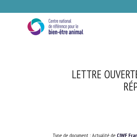
Skip
to
main
content
LETTRE OUVERTE
RÉP
Se
Ve
Type de document : Actualité de
CIWF Fran