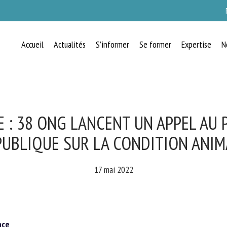
Accueil
Actualités
S’informer
Se former
Expertise
N
RECEVEZ CHAQUE MOIS GRATUITEMEN
LES DERNIÈRES ACTUALITÉS SUR LE
BIEN-ÊTRE ANIMAL
 : 38 ONG LANCENT UN APPEL AU P
UBLIQUE SUR LA CONDITION ANIM
lect language
17 mai 2022
uillez remplir le formulaire ci-dessous pour vous inscrire à notre newsletter :
ce