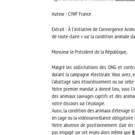
No
Auteur : CIWF France
Extrait : À l’initiative de Convergence Ani
Or
de route claire » sur la condition animale da
*
Monsieur le Président de la République,
ut
Malgré les sollicitations des ONG et contr
Le
durant la campagne électorale. Vous avez, en
l’abattage sans étourdissement ou sur celle d
Votre premier mandat a donné lieu, sous l’i
des animaux sauvages captifs et des animau
votre discours sur l’écologie.
Aussi, la condition des animaux d’élevage n’
en cage ou la vidéosurveillance obligatoire e
Votre absence de positionnement clair en fa
pas engagé sur cet enjeu alors même que
81