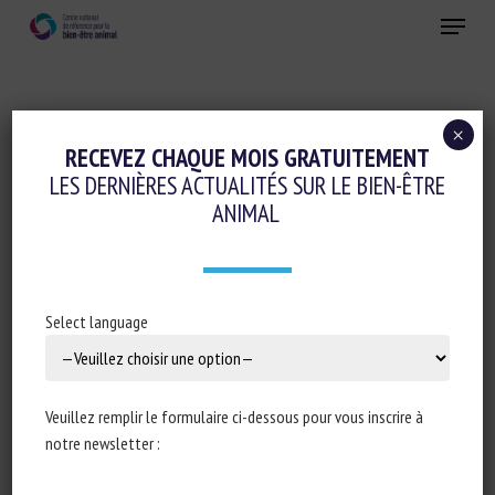
Skip
Menu
to
main
Fermer
content
×
Logement et Enrichissement
RECEVEZ CHAQUE MOIS GRATUITEMENT
LES DERNIÈRES ACTUALITÉS SUR LE BIEN-ÊTRE
OWNER DEMOGRAPHIC FACTORS ARE
ANIMAL
ASSOCIATED WITH SUITABLE PET RABBIT
HOUSING PROVISION IN THE UNITED
KINGDOM
Select language
3 juin 2022
Veuillez remplir le formulaire ci-dessous pour vous inscrire à
notre newsletter :
Type de document : article scientifique publié dans