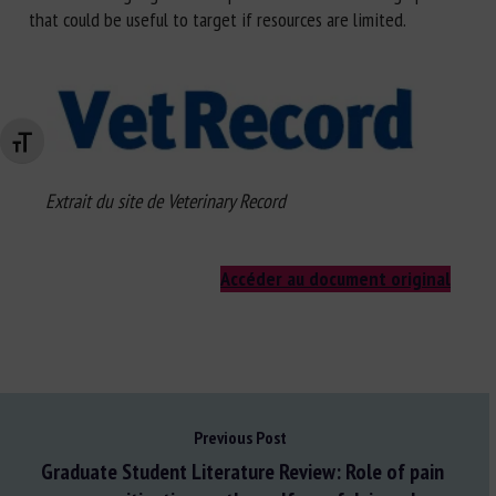
that could be useful to target if resources are limited.
Changer la taille de la police
Extrait du site de Veterinary Record
Accéder au document original
Previous Post
Graduate Student Literature Review: Role of pain