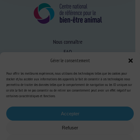
Nous connaître
FAQ
Gérer le consentement
Expertise
Pour offrir les meilleures expériences, nous utilisons des technologies telles que les cookies pour
stocker et/ou accéder aux informations des appareils. Le fait de consentir à ces technologies nous
S’informer sur le BEA
permettra de traiter des données telles que le comportement de navigation ou les ID uniques sur
ce site. Le fait de ne pas consentir ou de retirer son consentement peut avoir un effet négatif sur
Se former au BEA
certaines caractéristiques et fonctions.
Accepter
Ressources
Refuser
S’abonner aux actualités