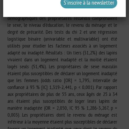
taille du clapier et du parcours ou du type d’environnement
intérieur qui étaient similaires aux leurs. Les facteurs
démographiques des propriétaires recueillis comprenaient
le sexe, le niveau d’éducation, le revenu du ménage et le
degré de précarité. Des tests du chi 2 et une régression
logistique binaire (univariable et multivariable) ont été
utilisés pour étudier les facteurs associés à un logement
adapté ou inadapté. Résultats : Un tiers (31,2%) des lapins
vivaient dans un logement inadapté et la moitié étaient
logés seuls (51,4%). Les propriétaires de sexe masculin
étaient plus susceptibles de déclarer un logement inadapté
que les femmes (odds ratio [OR] = 1,795, intervalle de
confiance à 95 % [IC] 1,319-2,441, p < 0,001). Par rapport
aux propriétaires de plus de 55 ans, ceux âgés de 25 à 34
ans étaient plus susceptibles de loger leurs lapins de
manière inadaptée (OR = 2,050, IC 95 % 1,286-3,267, p =
0,003). Les propriétaires dont le revenu du ménage est
inférieur à la moyenne étaient plus susceptibles de déclarer
fournir un logement inadapté que ceux dont le revenu du